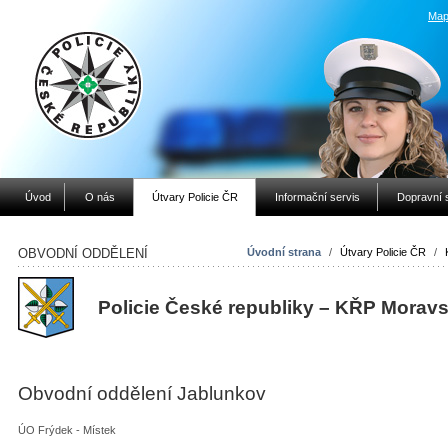
Map
Úvod
O nás
Útvary Policie ČR
Informační servis
Dopravní 
OBVODNÍ ODDĚLENÍ
Úvodní strana
/
Útvary Policie ČR
/
Policie České republiky – KŘP
Moravs
Obvodní oddělení Jablunkov
ÚO Frýdek - Místek