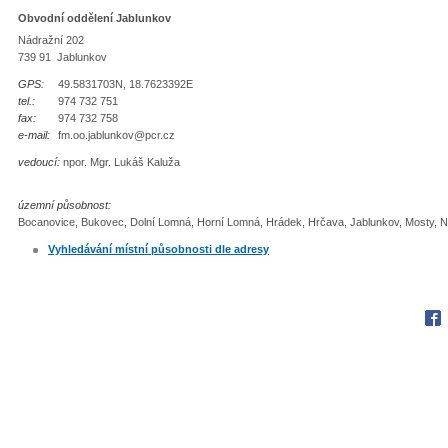
Obvodní oddělení Jablunkov
Nádražní 202
739 91 Jablunkov
GPS:
49.5831703N, 18.7623392E
tel.:
974 732 751
fax:
974 732 758
e-mail:
fm.oo.jablunkov@pcr.cz
vedoucí:
npor. Mgr. Lukáš Kaluža
územní působnost:
Bocanovice, Bukovec, Dolní Lomná, Horní Lomná, Hrádek, Hrčava, Jablunkov, Mosty, N
Vyhledávání místní působnosti dle adresy
Fac