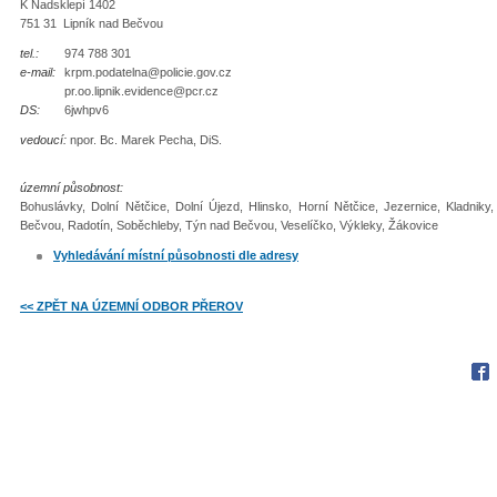
K Nadsklepí 1402
751 31 Lipník nad Bečvou
tel.:
974 788 301
e-mail:
krpm.podatelna@policie.gov.cz
pr.oo.lipnik.evidence@pcr.cz
DS:
6jwhpv6
vedoucí:
npor. Bc. Marek Pecha, DiS.
územní působnost:
Bohuslávky, Dolní Nětčice, Dolní Újezd, Hlinsko, Horní Nětčice, Jezernice, Kladnik
Bečvou, Radotín, Soběchleby, Týn nad Bečvou, Veselíčko, Výkleky, Žákovice
Vyhledávání místní působnosti dle adresy
<< ZPĚT NA ÚZEMNÍ ODBOR PŘEROV
Fac