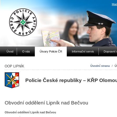
Map
Úvod
O nás
Útvary Policie ČR
Informační servis
Dopravní 
OOP LIPNÍK
Úvodní strana
/
Ú
Policie České republiky – KŘP Olomo
Obvodní oddělení Lipník nad Bečvou
Obvodní oddělení Lipník nad Bečvou