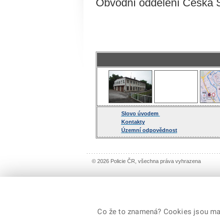
Obvodní oddělení Česká S
Slovo úvodem
Kontakty
Územní odpovědnost
© 2026 Policie ČR, všechna práva vyhrazena
Co že to znamená? Cookies jsou malé