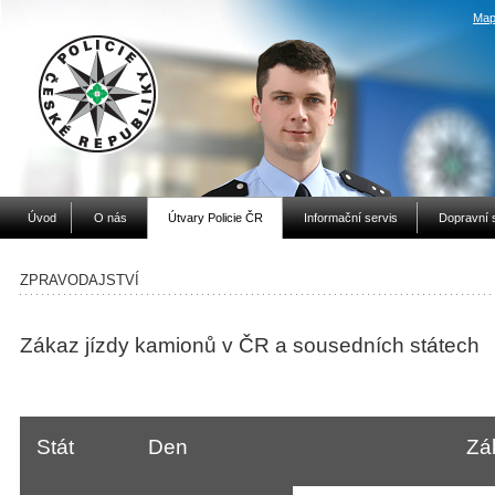
Map
Úvod
O nás
Útvary Policie ČR
Informační servis
Dopravní 
ZPRAVODAJSTVÍ
Zákaz jízdy kamionů v ČR a sousedních státech
Stát
Den
Zá