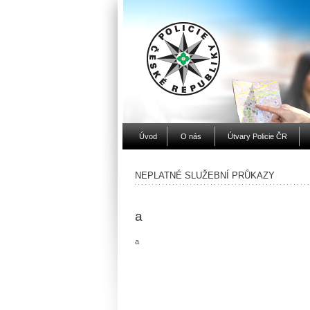
Úvod
O nás
Útvary Policie ČR
NEPLATNÉ SLUŽEBNÍ PRŮKAZY
a
a