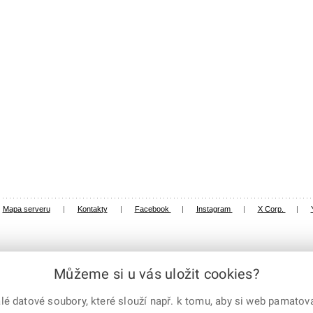
Mapa serveru
|
Kontakty
|
Facebook
|
Instagram
|
X Corp.
|
Můžeme si u vás uložit cookies?
 datové soubory, které slouží např. k tomu, aby si web pamatoval