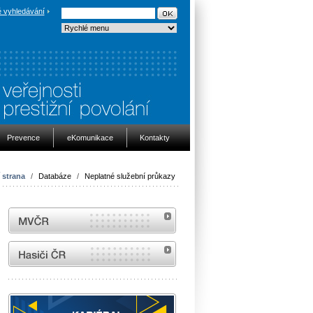
 vyhledávání
Prevence
eKomunikace
Kontakty
 strana
/
Databáze
/
Neplatné služební průkazy
MVČR
internetové stránky Hasiči ČR