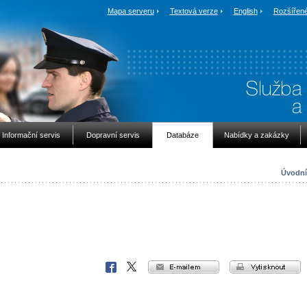
Mapa serveru
Textová verze
English
Rozšířené
Informační servis
Dopravní servis
Databáze
Nabídky a zakázky
Úvodní
e-mailem
vytisknout
Facebook
X
Corp.