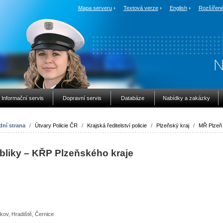
Mapa serveru
Textová verze
English
Rozšířené
Informační servis
Dopravní servis
Databáze
Nabídky a zakázky
ní strana
/
Útvary Policie ČR
/
Krajská ředitelství policie
/
Plzeňský kraj
/
MŘ Plzeň 
bliky – KŘP Plzeňského kraje
žkov, Hradiště, Černice