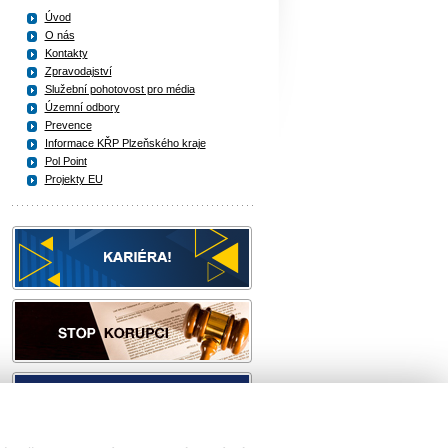
Úvod
O nás
Kontakty
Zpravodajství
Služební pohotovost pro média
Územní odbory
Prevence
Informace KŘP Plzeňského kraje
Pol Point
Projekty EU