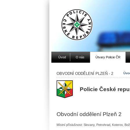
Úvod
O nás
Útvary Policie ČR
OBVODNÍ ODDĚLENÍ PLZEŇ - 2
Úvod
Policie České repu
Obvodní oddělení Plzeň 2
Místní příslušnost: Slovany, Petrohrad, Koterov, Bo