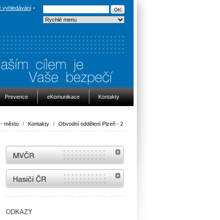
 vyhledávání
Prevence
eKomunikace
Kontakty
- město
/
Kontakty
/
Obvodní oddělení Plzeň - 2
MVČR
internetové stránky Hasiči ČR
ODKAZY