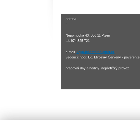
adre
:
Nepomucká 43, 306 11 Plzeň
tel: 974 325 721
e-mail:
krpp.podatelna@pcr.cz
vedoucí: npor. Bc. Miroslav Červený - pověřen 
pracovní dny a hodiny: nepřetržitý provoz