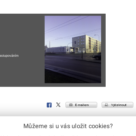
sa
zastupováním
e-mailem
vytisknout
Facebook
X
Corp.
Můžeme si u vás uložit cookies?