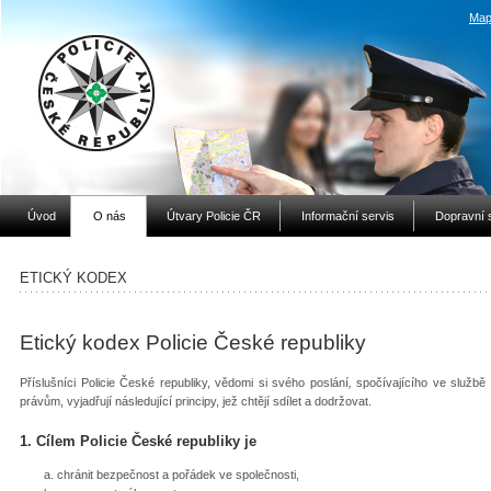
Map
Úvod
O nás
Útvary Policie ČR
Informační servis
Dopravní 
ETICKÝ KODEX
Etický kodex Policie České republiky
Příslušníci Policie České republiky, vědomi si svého poslání
,
spočívajícího ve službě
právům, vyjadřují následující principy, jež chtějí sdílet a dodržovat.
1. Cílem Policie České republiky je
chránit bezpečnost a pořádek ve společnosti,