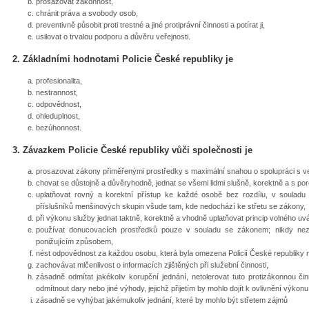
prosazovat zákonnost,
chránit práva a svobody osob,
preventivně působit proti trestné a jiné protiprávní činnosti a potírat ji,
usilovat o trvalou podporu a důvěru veřejnosti.
2. Základními hodnotami Policie České republiky je
profesionalita,
nestrannost,
odpovědnost,
ohleduplnost,
bezúhonnost.
3. Závazkem Policie České republiky vůči společnosti je
prosazovat zákony přiměřenými prostředky s maximální snahou o spolupráci s veřej
chovat se důstojně a důvěryhodně, jednat se všemi lidmi slušně, korektně a s po
uplatňovat rovný a korektní přístup ke každé osobě bez rozdílu, v souladu 
příslušníků menšinových skupin všude tam, kde nedochází ke střetu se zákony,
při výkonu služby jednat taktně, korektně a vhodně uplatňovat princip volného uv
používat donucovacích prostředků pouze v souladu se zákonem; nikdy ne
ponižujícím způsobem,
nést odpovědnost za každou osobu, která byla omezena Policií České republiky 
zachovávat mlčenlivost o informacích zjištěných při služební činnosti,
zásadně odmítat jakékoliv korupční jednání, netolerovat tuto protizákonnou čin
odmítnout dary nebo jiné výhody, jejichž přijetím by mohlo dojít k ovlivnění výkonu
zásadně se vyhýbat jakémukoliv jednání, které by mohlo být střetem zájmů