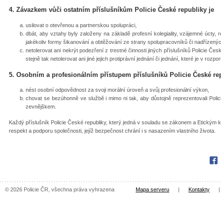
4. Závazkem vůči ostatním příslušníkům Policie České republiky je
usilovat o otevřenou a partnerskou spolupráci,
dbát, aby vztahy byly založeny na základě profesní kolegiality, vzájemné úcty,
jakékoliv formy šikanování a obtěžování ze strany spolupracovníků či nadřízenýc
netolerovat ani nekrýt podezření z trestné činnosti jiných příslušníků Policie Če
stejně tak netolerovat ani jiné jejich protiprávní jednání či jednání, které je v ro
5. Osobním a profesionálním přístupem příslušníků Policie České rep
nést osobní odpovědnost za svoji morální úroveň a svůj profesionální výkon,
chovat se bezúhonně ve službě i mimo ni tak, aby důstojně reprezentovali Poli
zevnějškem.
Každý příslušník Policie České republiky, který jedná v souladu se zákonem a Etickým k
respekt a podporu společnosti, jejíž bezpečnost chrání i s nasazením vlastního života.
Fac
© 2026 Policie ČR, všechna práva vyhrazena
Mapa serveru
|
Kontakty