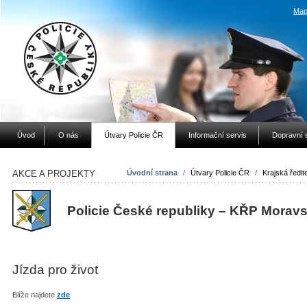
Map
Úvod
O nás
Útvary Policie ČR
Informační servis
Dopravní 
AKCE A PROJEKTY
Úvodní strana
/
Útvary Policie ČR
/
Krajská ředite
Policie České republiky – KŘP
Moravs
Jízda pro život
Blíže najdete
zde