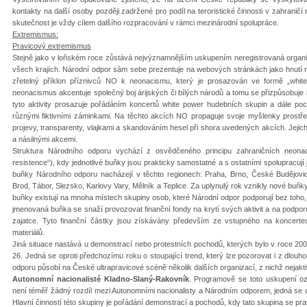
kontakty na další osoby později zadržené pro podíl na teroristické činnosti v zahranič
skutečnost je vždy cílem dalšího rozpracování v rámci mezinárodní spolupráce.
Extremismus:
Pravicový extremismus
Stejně jako v loňském roce zůstává nejvýznamnějším uskupením neregistrovaná orga
všech krajích. Národní odpor sám sebe prezentuje na webových stránkách jako hnutí n
zřetelný příklon příznivců NO k neonacismu, který je prosazován ve formě „white 
neonacismus akcentuje společný boj árijských či bílých národů a tomu se přizpůsobuje i
tyto aktivity prosazuje pořádáním koncertů white power hudebních skupin a dále p
různými fiktivními záminkami. Na těchto akcích NO propaguje svoje myšlenky prostřed
projevy, transparenty, vlajkami a skandováním hesel při shora uvedených akcích. Jejic
a násilnými akcemi.
Struktura Národního odporu vychází z osvědčeného principu zahraničních neonac
resistence“), kdy jednotlivé buňky jsou prakticky samostatné a s ostatními spolupracu
buňky Národního odporu nacházejí v těchto regionech: Praha, Brno, České Budějovi
Brod, Tábor, Slezsko, Karlovy Vary, Mělník a Teplice. Za uplynulý rok vznikly nové buňk
buňky existují na mnoha místech skupiny osob, které Národní odpor podporují bez toho
jmenovaná buňka se snaží provozovat finanční fondy na krytí svých aktivit a na podp
zajatce. Tyto finanční částky jsou získávány především ze vstupného na koncerte
materiálů.
Jiná situace nastává u demonstrací nebo protestních pochodů, kterých bylo v roce 20
26. Jedná se oproti předchozímu roku o stoupající trend, který lze pozorovat i z dlo
odporu působí na České ultrapravicové scéně několik dalších organizací, z nichž nejaktiv
Autonomní nacionalisté Kladno-Slaný-Rakovník
. Programově se toto uskupení oz
není téměř žádný rozdíl mezi Autonomními nacionalisty a Národním odporem, jedná se 
Hlavní činností této skupiny je pořádání demonstrací a pochodů, kdy tato skupina se pra