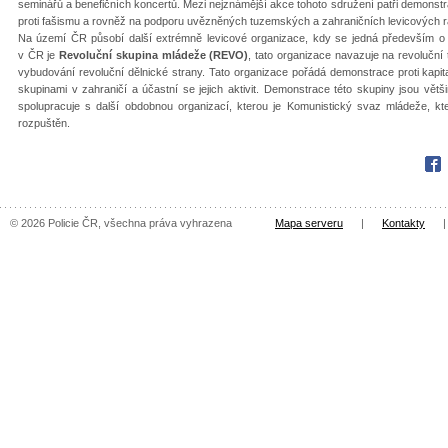
seminářů a benefičních koncertů. Mezi nejznámější akce tohoto sdružení patři demonstrace
proti fašismu a rovněž na podporu uvězněných tuzemských a zahraničních levicových r
Na území ČR působí další extrémně levicové organizace, kdy se jedná především o tr
v ČR je
Revoluční skupina mládeže (REVO)
, tato organizace navazuje na revoluční
vybudování revoluční dělnické strany. Tato organizace pořádá demonstrace proti kap
skupinami v zahraničí a účastní se jejich aktivit. Demonstrace této skupiny jsou vě
spolupracuje s další obdobnou organizací, kterou je Komunistický svaz mládeže, kter
rozpuštěn.
Fac
© 2026 Policie ČR, všechna práva vyhrazena
Mapa serveru
|
Kontakty