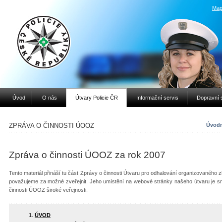
Map
Úvod
O nás
Útvary Policie ČR
Informační servis
Dopravní 
ZPRÁVA O ČINNOSTI ÚOOZ
Úvodn
Zpráva o činnosti ÚOOZ za rok 2007
Tento materiál přináší tu část Zprávy o činnosti Útvaru pro odhalování organizovaného 
považujeme za možné zveřejnit. Jeho umístění na webové stránky našeho útvaru je sn
činnosti ÚOOZ široké veřejnosti.
ÚVOD