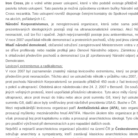
Iron Cross
, jde o volné white power uskupení, které v této podobě existuje přibliž
pasivitu tohoto uskupení. Tato pasivita je možná způsobena vznikem buňky Národní odp
Cross nezanikla. Toto uskupení rovněž disponuje četnými kontakty do Spolkové republ
na akcích, pořádaných I.C.
Národní Korporativismus
, je neregistrovaná organizace, která sebe sama pokl
prezentovaných ideologických postojů stojí na ultranacionalistické orientaci. Akcí 
neonacisté, což lze říci i opačně. Jejich nejvýznamnější postoje jsou antisemitismus, re
V roce 2007 uspořádali několik demonstrací a protestních pochodů, vždy pod jinou zá
Mladí národní demokraté
, občanské sdružení zaregistrované Ministerstvem vnitra v z
se dříve profilovaly nebo nadále profilují jako členové Národního odporu. Záminkou
k ohlašování především pochodů a demonstrací (za již zprofanovaný Národní odpor) a 
Demokraten.
Levicový extremismus a radikalismus:
V roce 2007 byl zaznamenán znatelný nástup levicového extremismu, který se projevi
především proti neonacistům. Těchto akcí se uskutečnilo několik v průběhu roku 2007, 
proti pochodu Národních Korporativismů se postavilo přibližně 450 osob z řad levicovýc
s policií a ultrapravicí. Obdobná akce následovala i dne 24. 2. 2007 v Berouně. Do sou
jiných veřejných protestů, které uspořádali příslušníci ultralevice. Tyto akce měly různý
ultrapravici, akce proti invazi do Iráku nebo akce proti summitu G8, který byl us
summitu G8, další akce byly směřovány proti návštěvě prezidenta USA G. Bushe v ČR.
Mezi nejradikálnější levicovou organizaci patří
Antifašistická akce (AFA
)
, tato organ
prosazují myšlenky mezinárodního hnutí ANTIFA. Hlavním úkolem této organizace je bo
však prosazují boj proti kapitalismu a státu a prosazují anarchistickou ideologii. Tyt
pro pouliční výtržnosti při demonstracích a pro napadání dalších osob.
Největší a nejstarší anarchistickou organizací působící na území ČR je
Československ
sdružuje anarchisty a sympatizanty, kteří zastávají klasickou anarchistickou ideo