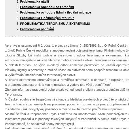
Problematika násilí
Problematika obchodu se zbraněmi
Problematika ochodu s lidmi a ilegální migrace
Problematika zločineckých struktur
PROBLEMATIKA TERORISMU A EXTRÉMISMU
Problematika padělání
Ve smyslu ustanovení § 2 odst. 1 písm. c) zákona č. 283/1991 Sb., O Policii České re
z úkolů Policie České republiky stanoveno vedení boje proti terorismu. Plněním tohoto 
zločinu Služby kriminální policie a vyšetřování, odbor terorismu a extremismu, kte
rozpracovává zjištěné aktivity, které by mohly souviset s oblastí terorismu a extremismu 
V oblasti terorismu se výše uvedený odbor zaměřuje především na vlastní operativ
získány signály a poznatky o možné účasti na aktivitách nebo podpoře terorismu a dále
a vyšetřování mezinárodních teroristických aktivit.
V oblasti extremismu shromažďuje a prověřuje informace o osobách, skupinách, tre
s organizovanou extremistickou kriminalitou a vede v této věci trestní řízení.
Získané informace pracovníci odboru dále vyhodnocují s cílem stanovit prognózu dalšíh
Terorismus:
V České republice je bezpečnostní situace z hlediska otevřených projevů teroristických
trestních řízení zaměřených na prověření podezření z možné přípravy či plánování tr
z žádného však nevyplývají poznatky o možné akutní hrozbě pro Českou republiku.
Vlastní šetření a rozpracování bylo zaměřeno na monitorování osob podezřelých z akt
islámském pozadí a z podpory takových subjektů v zahraniční. V tomto směru byla 
zaznamenané, že se takové osoby zde vyskytují.
Vyšetřováním bylo opakovaně zjištěno, že na území České republiky se vyskytoval