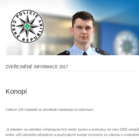
ZVEŘEJNĚNÉ INFORMACE 2017
Konopí
Celkem 135 žadatelů se domáhalo následujících informací:
„S ohledem na odmítání veřejnoprávních medií, justice a exekutivy od roku 2008 veřejně
úmluv vůči občanům pěstujícím a používajícím konopí mi prosím ze zákona o svobodném