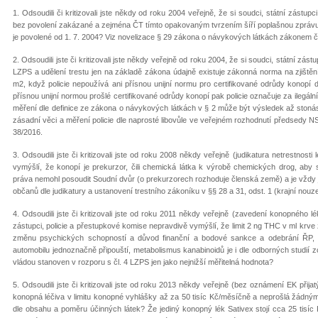
1. Odsoudili či kritizovali jste někdy od roku 2004 veřejně, že si soudci, státní zástup
bez povolení zakázané a zejména ČT tímto opakovaným tvrzením šíří poplašnou zprávu
je povolené od 1. 7. 2004? Viz novelizace § 29 zákona o návykových látkách zákonem
2. Odsoudili jste či kritizovali jste někdy veřejně od roku 2004, že si soudci, státní zást
LZPS a udělení trestu jen na základě zákona údajně existuje zákonná norma na zjišt
m2, když policie nepoužívá ani přísnou unijní normu pro certifikované odrůdy konop
přísnou unijní normou prošlé certifikované odrůdy konopí pak policie označuje za ilegáln
měření dle definice ze zákona o návykových látkách v § 2 může být výsledek až stonáso
zásadní věci a měření policie dle naprosté libovůle ve veřejném rozhodnutí předsedy NS
38/2016.
3. Odsoudili jste či kritizovali jste od roku 2008 někdy veřejně (judikatura netrestnosti 
vymýšlí, že konopí je prekurzor, čili chemická látka k výrobě chemických drog, aby
práva nemohl posoudit Soudní dvůr (o prekurzorech rozhoduje členská země) a je vždy j
občanů dle judikatury a ustanovení trestního zákoníku v §§ 28 a 31, odst. 1 (krajní nouze
4. Odsoudili jste či kritizovali jste od roku 2011 někdy veřejně (zavedení konopného l
zástupci, policie a přestupkové komise nepravdivě vymýšlí, že limit 2 ng THC v ml krve
změnu psychických schopností a důvod finanční a bodové sankce a odebrání ŘP, k
automobilu jednoznačně připouští, metabolismus kanabinoidů je i dle odborných studií z
vládou stanoven v rozporu s čl. 4 LZPS jen jako nejnižší měřitelná hodnota?
5. Odsoudili jste či kritizovali jste od roku 2013 někdy veřejně (bez oznámení EK přij
konopná léčiva v limitu konopné vyhlášky až za 50 tisíc Kč/měsíčně a neprošlá žádn
dle obsahu a poměru účinných látek? Že jediný konopný lék Sativex stojí cca 25 tisíc 