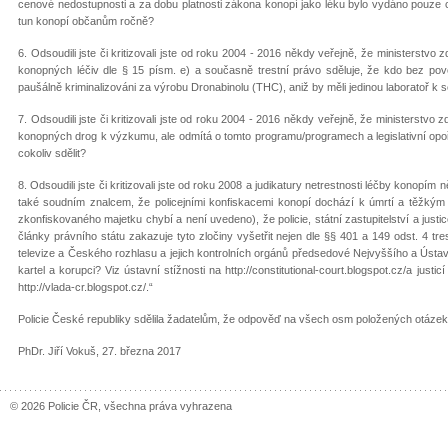
cenové nedostupnosti a za dobu platnosti zákona konopí jako léku bylo vydáno pouze c
tun konopí občanům ročně?
6. Odsoudili jste či kritizovali jste od roku 2004 - 2016 někdy veřejně, že ministerstvo
konopných léčiv dle § 15 písm. e) a současně trestní právo sděluje, že kdo bez povo
paušálně kriminalizováni za výrobu Dronabinolu (THC), aniž by měli jedinou laboratoř k s
7. Odsoudili jste či kritizovali jste od roku 2004 - 2016 někdy veřejně, že ministerstv
konopných drog k výzkumu, ale odmítá o tomto programu/programech a legislativní opo
cokoliv sdělit?
8. Odsoudili jste či kritizovali jste od roku 2008 a judikatury netrestnosti léčby konopím
také soudním znalcem, že policejními konfiskacemi konopí dochází k úmrtí a těžký
zkonfiskovaného majetku chybí a není uvedeno), že policie, státní zastupitelství a ju
články právního státu zakazuje tyto zločiny vyšetřit nejen dle §§ 401 a 149 odst. 4 
televize a Českého rozhlasu a jejich kontrolních orgánů předsedové Nejvyššího a Ústav
kartel a korupci? Viz ústavní stížnosti na http://constitutional-court.blogspot.cz/a jus
http://vlada-cr.blogspot.cz/.“
Policie České republiky sdělila žadatelům, že odpověď na všech osm položených otázek z
PhDr. Jiří Vokuš, 27. března 2017
© 2026 Policie ČR, všechna práva vyhrazena