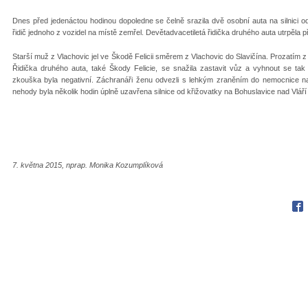
Dnes před jedenáctou hodinou dopoledne se čelně srazila dvě osobní auta na silnici 
řidič jednoho z vozidel na místě zemřel. Devětadvacetiletá řidička druhého auta utrpěla p
Starší muž z Vlachovic jel ve Škodě Felicii směrem z Vlachovic do Slavičína. Prozatím
Řidička druhého auta, také Škody Felicie, se snažila zastavit vůz a vyhnout se tak
zkouška byla negativní. Záchranáři ženu odvezli s lehkým zraněním do nemocnice na
nehody byla několik hodin úplně uzavřena silnice od křižovatky na Bohuslavice nad Vláří
7. května 2015, nprap. Monika Kozumplíková
Fac