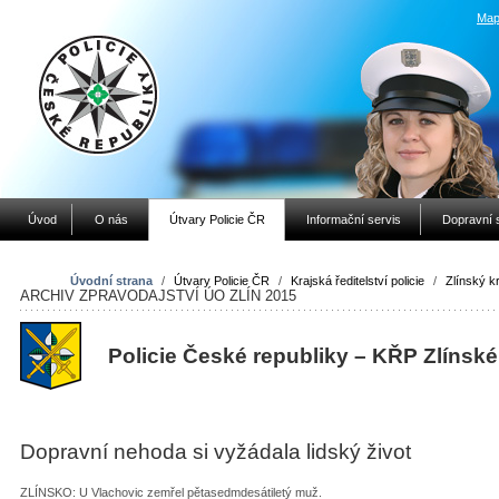
Map
Úvod
O nás
Útvary Policie ČR
Informační servis
Dopravní 
Úvodní strana
/
Útvary Policie ČR
/
Krajská ředitelství policie
/
Zlínský kr
ARCHIV ZPRAVODAJSTVÍ ÚO ZLÍN 2015
Policie České republiky – KŘP Zlínské
Dopravní nehoda si vyžádala lidský život
ZLÍNSKO: U Vlachovic zemřel pětasedmdesátiletý muž.