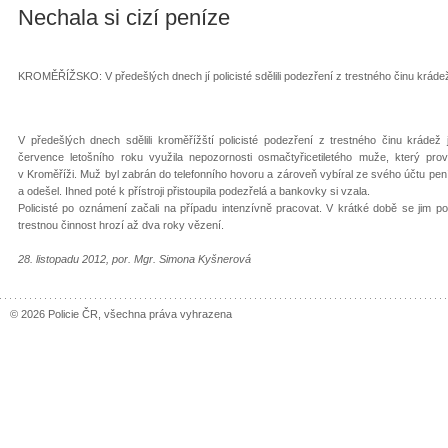
Nechala si cizí peníze
KROMĚŘÍŽSKO: V předešlých dnech jí policisté sdělili podezření z trestného činu kráde
V předešlých dnech sdělili kroměřížští policisté podezření z trestného činu krádež
července letošního roku využila nepozornosti osmačtyřicetiletého muže, který p
v Kroměříži. Muž byl zabrán do telefonního hovoru a zároveň vybíral ze svého účtu pen
a odešel. Ihned poté k přístroji přistoupila podezřelá a bankovky si vzala.
Policisté po oznámení začali na případu intenzívně pracovat. V krátké době se jim pod
trestnou činnost hrozí až dva roky vězení.
28. listopadu 2012, por. Mgr. Simona Kyšnerová
© 2026 Policie ČR, všechna práva vyhrazena