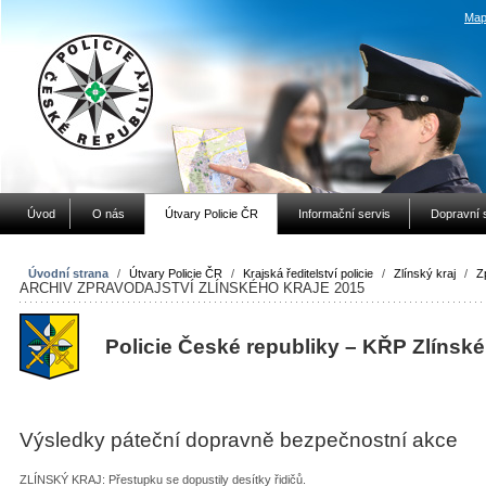
Map
Úvod
O nás
Útvary Policie ČR
Informační servis
Dopravní 
Úvodní strana
/
Útvary Policie ČR
/
Krajská ředitelství policie
/
Zlínský kraj
/
Z
ARCHIV ZPRAVODAJSTVÍ ZLÍNSKÉHO KRAJE 2015
Policie České republiky – KŘP Zlínské
Výsledky páteční dopravně bezpečnostní akce
ZLÍNSKÝ KRAJ: Přestupku se dopustily desítky řidičů.