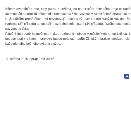
Během svátečního dne, tedy pátku 8. května, se na silnicích Zlínského kraje uskuteč
sedmdesátka policistů během ní zkontrolovala 3651 vozidel, v rámci čehož zjistila 216 
Nejčastějším prohřeškem byl nevyhovující technický stav kontrolovaných vozidel (60
rychlosti (37 případů) a nepoužití bezpečnostních pásů (34 případů). Dalších devatenáct 
návykovou látku.
Páteční dopravně bezpečnostní akce rozhodně nebude v měsíci květnu tou jedinou, kt
bezpečností v silničním provozu budou policisté napříč Zlínským krajem dohlížet nej
každodenního běžného výkonu služby.
11. května 2015, nprap. Petr Jaroš
Fac