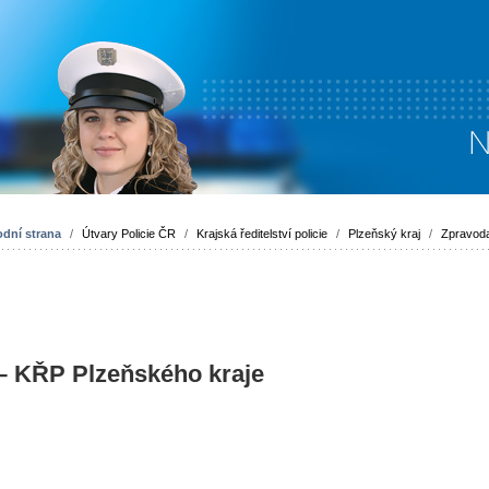
dní strana
/
Útvary Policie ČR
/
Krajská ředitelství policie
/
Plzeňský kraj
/
Zpravoda
 – KŘP Plzeňského kraje