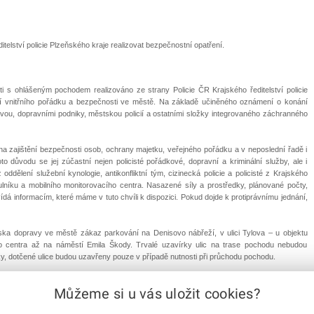
elství policie Plzeňského kraje realizovat bezpečnostní opatření.
i s ohlášeným pochodem realizováno ze strany Policie ČR Krajského ředitelství policie
ění vnitřního pořádku a bezpečnosti ve městě. Na základě učiněného oznámení o konání
ou, dopravními podniky, městskou policií a ostatními složky integrovaného záchranného
na zajištění bezpečnosti osob, ochrany majetku, veřejného pořádku a v neposlední řadě i
oto důvodu se jej zúčastní nejen policisté pořádkové, dopravní a kriminální služby, ale i
oddělení služební kynologie, antikonfliktní tým, cizinecká policie a policisté z Krajského
tulníku a mobilního monitorovacího centra. Nasazené síly a prostředky, plánované počty,
vídá informacím, které máme v tuto chvíli k dispozici. Pokud dojde k protiprávnímu jednání,
ska dopravy ve městě zákaz parkování na Denisovo nábřeží, v ulici Tylova – u objektu
entra až na náměstí Emila Škody. Trvalé uzavírky ulic na trase pochodu nebudou
y, dotčené ulice budou uzavřeny pouze v případě nutnosti při průchodu pochodu.
 17:00 hodin, v sobotu 1. března 2014. Plánovaná trasa pochodu by měla směřovat od
Můžeme si u vás uložit cookies?
škánská, Martinská, Americká, Tylova až na náměstí Emila Škody. Doporučujeme občanům,
rostřední blízkosti nezdržovali a zároveň, zde neparkovali svá vozidla. K zajištění