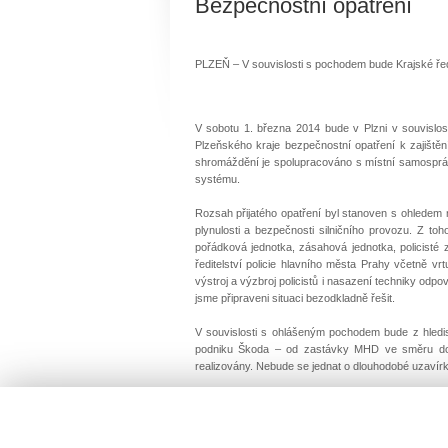
Bezpečnostní opatření
PLZEŇ – V souvislosti s pochodem bude Krajské ředit
V sobotu 1. března 2014 bude v Plzni v souvislost
Plzeňského kraje bezpečnostní opatření k zajišt
shromáždění je spolupracováno s místní samospráv
systému.
Rozsah přijatého opatření byl stanoven s ohledem 
plynulosti a bezpečnosti silničního provozu. Z toh
pořádková jednotka, zásahová jednotka, policisté z 
ředitelství policie hlavního města Prahy včetně vr
výstroj a výzbroj policistů i nasazení techniky odpo
jsme připraveni situaci bezodkladně řešit.
V souvislosti s ohlášeným pochodem bude z hledi
podniku Škoda – od zastávky MHD ve směru do c
realizovány. Nebude se jednat o dlouhodobé uzavírk
Pochod by se měl konat dle oznámení od 14:00 do
Náměstí Republiky, následovat budou ulice Franti
aby se v místech plánované trasy či v její bezp