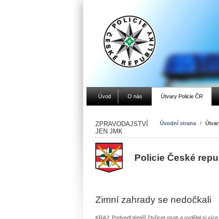
Úvod
O nás
Útvary Policie ČR
ZPRAVODAJSTVÍ
Úvodní strana
/
Útvar
JEN JMK
Policie České rep
Zimní zahrady se nedočkali
KRAJ: Podvedl téměř čtyřicet osob a vydělal si více