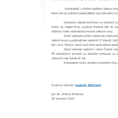
Kriminalisté z třetího oddělení odboru hospodářs
které má na svědomí padesátiletý muž původem ze
Obviněný vlastnil dvě firmy ve městech n
smluv se majitel firmy zavázal zhotovit dílo do
většinou činila sedmdesát procent celkové ceny.
Zimní zahrada ovšem nebyla do smluvené 
milionů korun a poškodil tak nejméně 37 klientů. 
být i více. Peníze, které muž tímto podvodným jednán
Zimní zahrady nabízel v rámci České rep
Při nedodržení termínů se klientům omlouval za 
zákazníci tak čekali až rok.
Kriminalisté muže obvinili z trestného čin
Zvukový záznam:
podvod_2812.mp3
por. Bc. Andrea Straková
28. prosince 2010