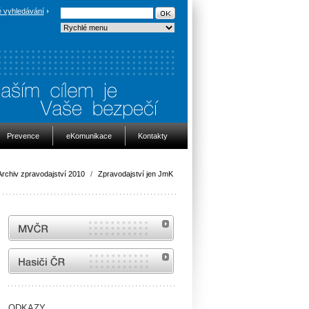
 vyhledávání
Prevence
eKomunikace
Kontakty
Archiv zpravodajství 2010
/
Zpravodajství jen JmK
MVČR
internetové stránky Hasiči ČR
ODKAZY