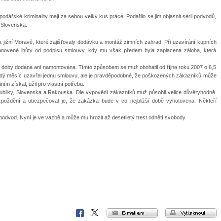
ké kriminality mají za sebou velký kus práce. Podařilo se jim objasnit sérii podvodů,
 Slovenska.
a jižní Moravě, které zajišťovaly dodávku a montáž zimních zahrad. Při uzavírání kupních
 stanovené lhůty od podpisu smlouvy, kdy mu však předem byla zaplacena záloha, která
doby dodána ani namontována. Tímto způsobem se muž obohatil od října roku 2007 o 6,5
Každý měsíc uzavřel jednu smlouvu, ale je pravděpodobné, že poškozených zákazníků může
ím získal, užil pro vlastní potřebu.
ubliky, Slovenska a Rakouska. Dle výpovědí zákazníků muž působil velice důvěryhodně.
zpoždění a ubezpečoval je, že zakázka bude v co nejbližší době vyhotovena. Někteří
u podvod. Nyní je ve vazbě a může mu hrozit až desetiletý trest odnětí svobody.
e-mailem
vytisknout
Facebook
X