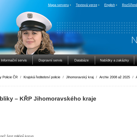
Mapa serveru
Textová verze
English
Rozšířené
Informační servis
Dopravní servis
Databáze
Nabídky a zakázky
y Policie ČR
/
Krajská ředitelství policie
/
Jihomoravský kraj
/
Archiv 2008 až 2025
/
ubliky – KŘP Jihomoravského kraje
 než šest miliónů korun