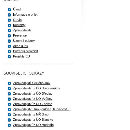
Úvod
Informace o přijetí
O nás
Kontakty
Zpravodajství
Prevence
Územní odbory
Akce a PR
Potřebuji si vyřídit
Projekty EU
SOUVISEJÍCÍ ODKAZY
Zpravodajstí z celého Jmk
Zpravodajství z ÚO Brno-venkov
Zpravodajství z ÚO Břeclav
Zpravodajství z ÚO Vyškov
Zpravodajství z ÚO Znojmo
Zpravodajství Jmk (dálnice, tr. činnost...)
Zpravodajství z MŘ Brno
Zpravodajství z ÚO Blansko
Zpravodajství z ÚO Hodonín