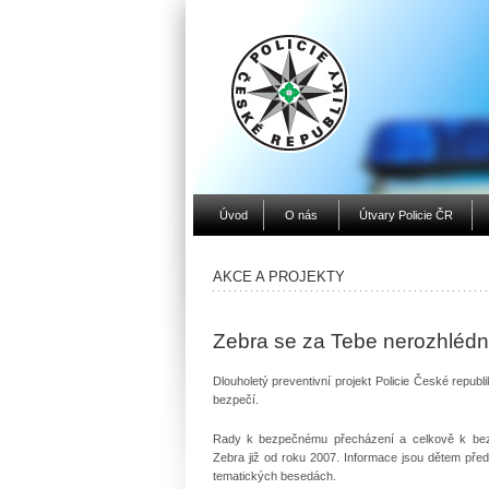
Úvod
O nás
Útvary Policie ČR
AKCE A PROJEKTY
Zebra se za Tebe nerozhlédn
Dlouholetý preventivní projekt Policie České republi
bezpečí.
Rady k bezpečnému přecházení a celkově k be
Zebra již od roku 2007. Informace jsou dětem před
tematických besedách.