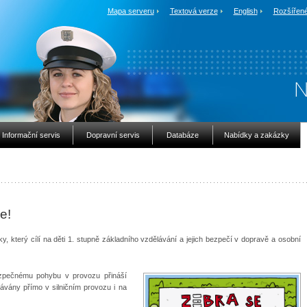
Mapa serveru
Textová verze
English
Rozšířené
Informační servis
Dopravní servis
Databáze
Nabídky a zakázky
e!
ky, který cílí na děti 1. stupně základního vzdělávání a jejich bezpečí v dopravě a osobní
zpečnému pohybu v provozu přináší
ávány přímo v silničním provozu i na