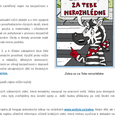
šit zaměřený nejen na bezpečnost v
aktuální roční období a s ním spojená
em prostřednictvím různých úkolů, které
ého jazyka a matematiky i všeobecné
 jak se pohybovat v provozu bezpečně
lujezdce. Úkoly a tématy provede malé
skala novou podobu.
3. a 4. třídám základních škol. Děti
omácím prostředí. Využití proto může
tí a mládeže, dětských domovech,
terá se věnují bezpečnosti v dopravě
očet ukrajinských dětí ve školských
azyce.
Zebra se za Tebe nerozhlédne
případě zájmu může každý.
ých zábavných videí, která tematicky navazují na pracovní sešit. Videa jsou dostupná
o roku byly zveřejněny dva úvodní spoty a další budou přidávány po celý školní rok
rojektu již funguje jednoduchý odkaz na stránkách
www.policie.cz/zebra
. Nejen děti, ale i
le najdou užitečné informace včetně krátkých videí, která mohou využívat k debatám na