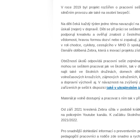
V roce 2019 byl projekt rozšířen o pracovní se
silničním provozu ale také na osobní bezpečí.
Na děti čeká každý týden jedno téma navazující na 
úskalí (nejen) v dopravě. Děti se při práci se sešit
podporují kreativitu a ověřují znalosti z česk
vědomosti, hravou formou dozví nebo si zopakují,
v roli chodce, cyklisty, cestujícího v MHD či spo
čtenáře oblíbená Zebra, která s inovací projektu zí
Obtížností úkolů odpovídá pracovní sešit zejména 
mohou se sešitem pracovat jak ve školním, tak v d
najít také ve školních družinách, domech dě
volnočasových kroužcích, zájmových sdruženích, k
a dopravní výchově aj. V návaznosti na zvýšený p
zařízeních je sešit k dispozici
také v ukrajinském j
Materiál je volně dostupný a pracovat s ním tak v 
Od září 2021 kreslená Zebra ožila v podobě krátk
na policejním Youtube kanálu. K začátku školníh
2021/2022.
Pro snadnější dohledání informací o preventivním p
pedagogičtí pracovníci a rodiče zde snadno a rych