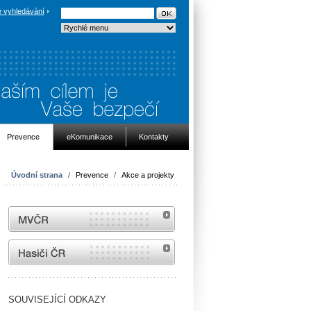
 vyhledávání
Prevence
eKomunikace
Kontakty
Úvodní strana
/
Prevence
/
Akce a projekty
MVČR
internetové stránky Hasiči ČR
SOUVISEJÍCÍ ODKAZY