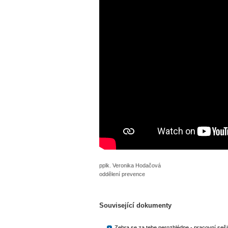
pplk. Veronika Hodačová
oddělení prevence
Související dokumenty
Zebra se za tebe nerozhlédne - pracovní sešit