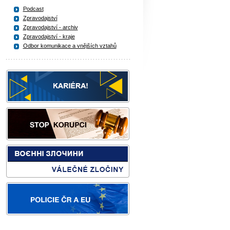
Podcast
Zpravodajství
Zpravodajství - archiv
Zpravodajství - kraje
Odbor komunikace a vnějších vztahů