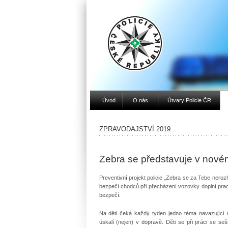
Úvod
O nás
Útvary Policie ČR
ZPRAVODAJSTVÍ 2019
Zebra se představuje v nové
Preventivní projekt policie „Zebra se za Tebe neroz
bezpečí chodců při přecházení vozovky doplní prac
bezpečí.
Na děti čeká každý týden jedno téma navazující 
úskalí (nejen) v dopravě. Děti se při práci se se