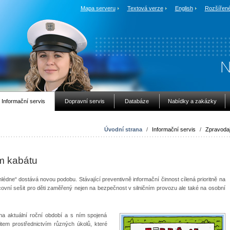
Mapa serveru
Textová verze
English
Rozšířené
Informační servis
Dopravní servis
Databáze
Nabídky a zakázky
Úvodní strana
/
Informační servis
/
Zpravodaj
m kabátu
hlédne“ dostává novou podobu. Stávající preventivně informační činnost cílená prioritně na
ovní sešit pro děti zaměřený nejen na bezpečnost v silničním provozu ale také na osobní
na aktuální roční období a s ním spojená
šitem prostřednictvím různých úkolů, které