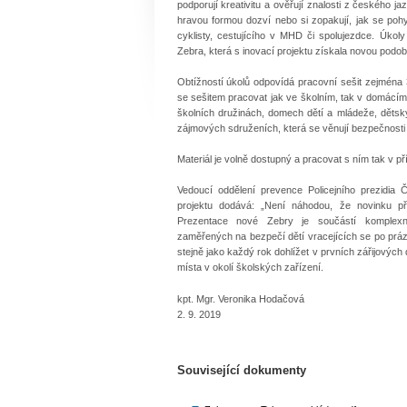
podporují kreativitu a ověřují znalosti z českého 
hravou formou dozví nebo si zopakují, jak se poh
cyklisty, cestujícího v MHD či spolujezdce. Úkol
Zebra, která s inovací projektu získala novou podob
Obtížností úkolů odpovídá pracovní sešit zejména 
se sešitem pracovat jak ve školním, tak v domácím p
školních družinách, domech dětí a mládeže, děts
zájmových sdruženích, která se věnují bezpečnosti
Materiál je volně dostupný a pracovat s ním tak v 
Vedoucí oddělení prevence Policejního prezidia
projektu dodává: „Není náhodou, že novinku p
Prezentace nové Zebry je součástí komplexní
zaměřených na bezpečí dětí vracejících se po prázd
stejně jako každý rok dohlížet v prvních zářijový
místa v okolí školských zařízení.
kpt. Mgr. Veronika Hodačová
2. 9. 2019
Související dokumenty