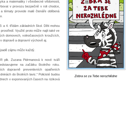
jazyka a matematiky i všeobecné vědomosti,
ybovat v provozu bezpečně v roli chodce,
y a tématy provede malé čtenáře oblíbená
u.
3. a 4. třídám základních škol. Děti mohou
rostředí. Využití proto může najít také ve
kých domovech, volnočasových kroužcích,
 v dopravě a dopravní výchově aj.
případě zájmu může každý.
 ČR plk. Zuzana Pidrmanová k nové tváři
ředstavujeme na začátku školního roku.
ch dopravně preventivních opatřeních
ninách do školních lavic.“ Policisté budou
Zebra se za Tebe nerozhlédne
ch dnech v exponovaných časech na riziková