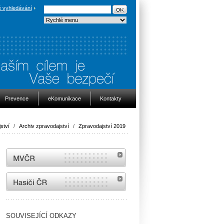
 vyhledávání
Prevence
eKomunikace
Kontakty
ství
/
Archiv zpravodajství
/
Zpravodajství 2019
MVČR
internetové stránky Hasiči ČR
SOUVISEJÍCÍ ODKAZY