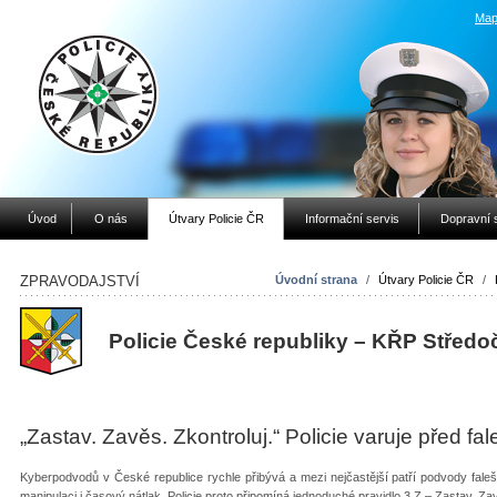
Map
Úvod
O nás
Útvary Policie ČR
Informační servis
Dopravní 
ZPRAVODAJSTVÍ
Úvodní strana
/
Útvary Policie ČR
/
Policie České republiky – KŘP Středo
„Zastav. Zavěs. Zkontroluj.“ Policie varuje před fal
Kyberpodvodů v České republice rychle přibývá a mezi nejčastější patří podvody falešn
manipulaci i časový nátlak. Policie proto připomíná jednoduché pravidlo 3 Z – Zastav. Za