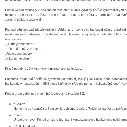
Policie České republiky v posledních měsících eviduje výrazný nárůst kybernetických po
moderní technologie, falešná telefonní čísla i podvržené průkazy policistů či praco
„falešný policista a bankéř“.
Podvod většinou začíná telefonátem. Volající tvrdí, že je váš bankovní účet v ohrožen
vaše peníze v nebezpečí. Následně se do hovoru zapojí údajný policista, který pů
naléhavosti.
„Musíte jednat hned.“
„Účet může být zmrazen.“
„Jde o vaše úspory.“
„Nikomu nevolejte.“
Právě podobné věty jsou typickým znakem manipulace.
Pachatelé často tlačí oběť do rychlého rozhodnutí, izolují ji od rodiny nebo zaměstn
bankovnictví, autorizačním SMS nebo ji přimět k převodu peněz na „bezpečný účet“. Ve
Policie proto veřejnosti připomíná jednoduché pravidlo 3 Z:
ZASTAV
Nenechte se vystrašit ani dotlačit k rychlému jednání. Policie ani banka po telefon
ZAVĚS
Ukončete hovor. Pokud si nejste jistí, sami kontaktujte svou banku nebo policii pros
ZKONTROLUJ