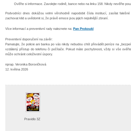
Ověřte si informace. Zavolejte rodině, bance nebo na linku 158. Nikdy nevěřte pouz
Podvodníci dnes dokážou velmi věrohodně napodobit čísla institucí, zasílat falešné 
zachovat klid a uvědomit si, že právě emoce jsou jejich nejsilnější zbraní.
Více informací a preventivní rady naleznete na:
Pan Prokoukl⁠
Preventivní doporučení na závěr:
Pamatujte, že policie ani banka po vás nikdy nebudou chtít převádět peníze na „bezpeč
vzdálený přístup do telefonu či počítače. Pokud máte pochybnosti, vždy si vše ověřte 
může ochránit celoživotní úspory.
nprap. Veronika Borovičková
12. května 2026
Pravidlo 3Z