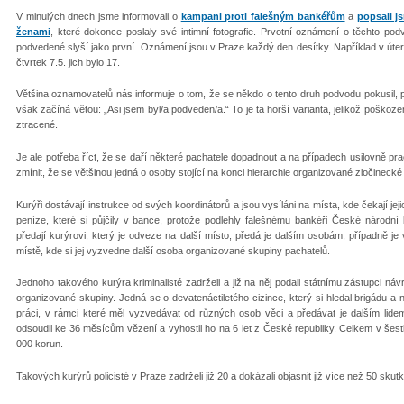
V minulých dnech jsme informovali o
kampani proti falešným bankéřům
a
popsali j
ženami
, které dokonce poslaly své intimní fotografie. Prvotní oznámení o těchto podvo
podvedené slyší jako první. Oznámení jsou v Praze každý den desítky. Například v úterý
čtvrtek 7.5. jich bylo 17.
Většina oznamovatelů nás informuje o tom, že se někdo o tento druh podvodu pokusil, p
však začíná větou: „Asi jsem byl/a podveden/a.“ To je ta horší varianta, jelikož poškoze
ztracené.
Je ale potřeba říct, že se daří některé pachatele dopadnout a na případech usilovně pracu
zmínit, že se většinou jedná o osoby stojící na konci hierarchie organizované zločinecké
Kurýři dostávají instrukce od svých koordinátorů a jsou vysíláni na místa, kde čekají je
peníze, které si půjčily v bance, protože podlehly falešnému bankéři České národní 
předají kurýrovi, který je odveze na další místo, předá je dalším osobám, případně je
místě, kde si jej vyzvedne další osoba organizované skupiny pachatelů.
Jednoho takového kurýra kriminalisté zadrželi a již na něj podali státnímu zástupci n
organizované skupiny. Jedná se o devatenáctiletého cizince, který si hledal brigádu a 
práci, v rámci které měl vyzvedávat od různých osob věci a předávat je dalším lidem.
odsoudil ke 36 měsícům vězení a vyhostil ho na 6 let z České republiky. Celkem v šest
000 korun.
Takových kurýrů policisté v Praze zadrželi již 20 a dokázali objasnit již více než 50 skutk