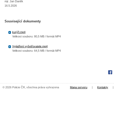
mjr. Jan Daněk
16.5.2026
Související dokumenty
kurýři.mp4
Velikost souboru: 80,5 MB / formát MP4
Vyjádření vyšetřovatele.mp4
Velikost souboru: 64,5 MB / formát MP4
Fac
© 2026 Policie ČR, všechna práva vyhrazena
Mapa serveru
|
Kontakty