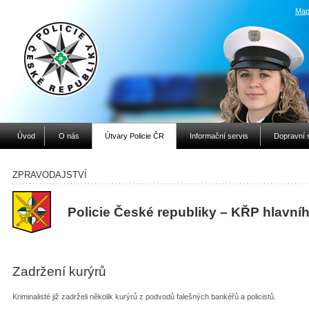
Map
Úvod
O nás
Útvary Policie ČR
Informační servis
Dopravní 
ZPRAVODAJSTVÍ
Policie České republiky – KŘP hlavní
Zadržení kurýrů
Kriminalisté již zadrželi několik kurýrů z podvodů falešných bankéřů a policistů.