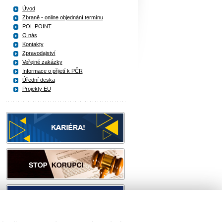
Úvod
Zbraně - online objednání termínu
POL POINT
O nás
Kontakty
Zpravodajství
Veřejné zakázky
Informace o přijetí k PČR
Úřední deska
Projekty EU