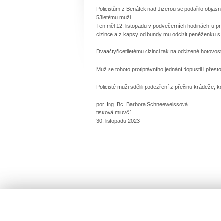
Policistům z Benátek nad Jizerou se podařilo objasn
53letému muži.
Ten měl 12. listopadu v podvečerních hodinách u pr
cizince a z kapsy od bundy mu odcizit peněženku s 
Dvaačtyřicetiletému cizinci tak na odcizené hotovost
Muž se tohoto protiprávního jednání dopustil i pře
Policisté muži sdělili podezření z přečinu krádeže, 
por. Ing. Bc. Barbora Schneeweissová
tisková mluvčí
30. listopadu 2023