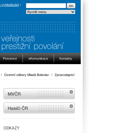
 vyhledávání
Prevence
eKomunikace
Kontakty
/
Územní odbory Mladá Boleslav
/
Zpravodajství
MVČR
internetové stránky Hasiči ČR
ODKAZY