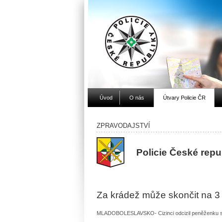
Úvod
O nás
Útvary Policie ČR
ZPRAVODAJSTVÍ
Policie České rep
Za krádež může skončit na 3 
MLADOBOLESLAVSKO- Cizinci odcizil peněženku s 