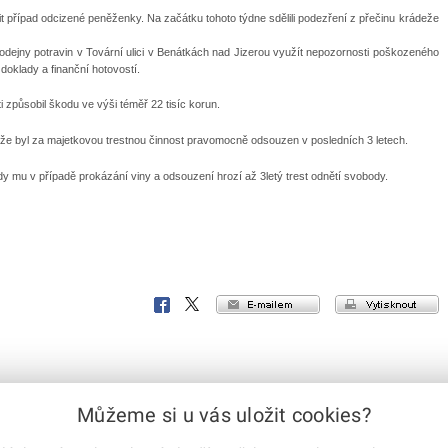
it případ odcizené peněženky. Na začátku tohoto týdne sdělili podezření z přečinu krádeže
odejny potravin v Tovární ulici v Benátkách nad Jizerou využít nepozornosti poškozeného
doklady a finanční hotovostí.
i způsobil škodu ve výši téměř 22 tisíc korun.
stože byl za majetkovou trestnou činnost pravomocně odsouzen v posledních 3 letech.
kdy mu v případě prokázání viny a odsouzení hrozí až 3letý trest odnětí svobody.
e-mailem
vytisknout
Facebook
X
Corp.
Můžeme si u vás uložit cookies?