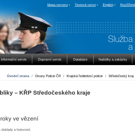
Mapa serveru
Textová verze
English
Rozšířené
Informační servis
Dopravní servis
Databáze
Nabídky a zakázky
Úvodní strana
/
Útvary Policie ČR
/
Krajská ředitelství policie
/
Středočeský kraj
ubliky – KŘP Středočeského kraje
roky ve vězení
doklady a hotovostí.