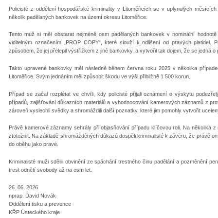
Policisté z oddělení hospodářské kriminality v Litoměřicích se v uplynulých měsící
několik padělaných bankovek na území okresu Litoměřice.
Tento muž si měl obstarat nejméně osm padělaných bankovek v nominální hodnotě 
viditelným označením „PROP COPY“, které slouží k odlišení od pravých platidel. P
způsobem, že jej přelepil výstřižkem z jiné bankovky, a vytvořil tak dojem, že se jedn
Takto upravené bankovky měl následně během června roku 2025 v několika případec
Litoměřice. Svým jednáním měl způsobit škodu ve výši přibližně 1 500 korun.
Případ se začal rozplétat ve chvíli, kdy policisté přijali oznámení o výskytu podezř
případů, zajišťování důkazních materiálů a vyhodnocování kamerových záznamů z prov
zároveň vyslechli svědky a shromáždili další poznatky, které jim pomohly vytvořit ucel
Právě kamerové záznamy sehrály při objasňování případu klíčovou roli. Na několika z
ztotožnit. Na základě shromážděných důkazů dospěli kriminalisté k závěru, že právě 
do oběhu jako pravé.
Kriminalisté muži sdělili obvinění ze spáchání trestného činu padělání a pozměnění p
trest odnětí svobody až na osm let.
26. 06. 2026
nprap. David Novák
Oddělení tisku a prevence
KŘP Ústeckého kraje