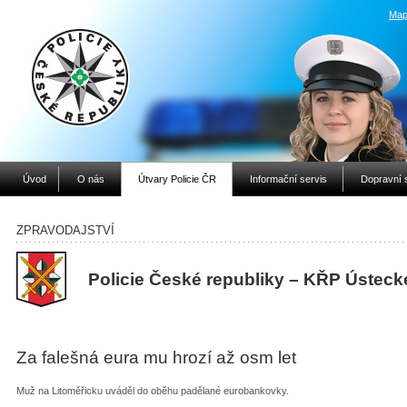
Map
Úvod
O nás
Útvary Policie ČR
Informační servis
Dopravní 
ZPRAVODAJSTVÍ
Policie České republiky – KŘP Ústeck
Za falešná eura mu hrozí až osm let
Muž na Litoměřicku uváděl do oběhu padělané eurobankovky.