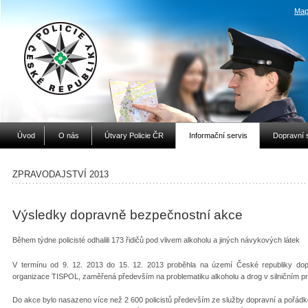
Map
Úvod
O nás
Útvary Policie ČR
Informační servis
Dopravní 
ZPRAVODAJSTVÍ 2013
Výsledky dopravně bezpečnostní akce
Během týdne policisté odhalili 173 řidičů pod vlivem alkoholu a jiných návykových látek
V termínu od 9. 12. 2013 do 15. 12. 2013 proběhla na území České republiky dop
organizace TISPOL, zaměřená především na problematiku alkoholu a drog v silničním p
Do akce bylo nasazeno více než 2 600 policistů především ze služby dopravní a pořádkov