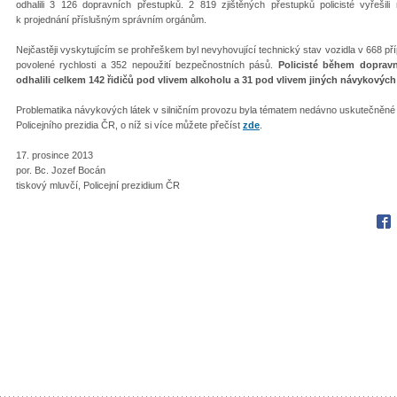
odhalili 3 126 dopravních přestupků. 2 819 zjištěných přestupků policisté vyřešil
k projednání příslušným správním orgánům.
Nejčastěji vyskytujícím se prohřeškem byl nevyhovující technický stav vozidla v 668 př
povolené rychlosti a 352 nepoužití bezpečnostních pásů.
Policisté během doprav
odhalili celkem 142 řidičů pod vlivem alkoholu a 31 pod vlivem jiných návykových 
Problematika návykových látek v silničním provozu byla tématem nedávno uskutečněné ti
Policejního prezidia ČR, o níž si více můžete přečíst
zde
.
17. prosince 2013
por. Bc. Jozef Bocán
tiskový mluvčí, Policejní prezidium ČR
Fac