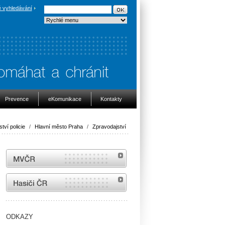
 vyhledávání
Prevence
eKomunikace
Kontakty
ství policie
/
Hlavní město Praha
/
Zpravodajství
MVČR
internetové stránky Hasiči ČR
ODKAZY