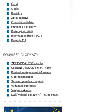
Úvod
O nás
Kontakty
Zpravodajství
Obvodní ředitelství
Prevence a projekty
Potřebuji si zařídit
Informace o přijetí k PČR
Projekty EU
SOUVISEJÍCÍ ODKAZY
ZPRAVODAJSTVÍ - archiv
ÚŘEDNÍ DESKA KŘ hl. m. Prahy
Povinně zveřejňované informace
Odprodej majetku
Seznam poradních orgánů
Vyžádané informace
Veřejné zakázky
Další veřejné odkazy KŘP hl. m. Prahy