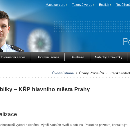
Mapa serveru
Textová verze
English
Rozšířené
Informační servis
Dopravní servis
Databáze
Nabídky a zakázky
Úvodní strana
/
Útvary Policie ČR
/
Krajská ředitel
ubliky – KŘP hlavního města Prahy
alizace
epochopitelně vykopl skleněnou výplň zadních dveří autobusu. Pokud ho poznáte, kontaktujte