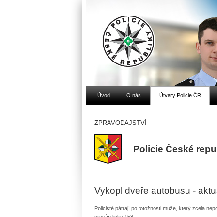
Úvod
O nás
Útvary Policie ČR
ZPRAVODAJSTVÍ
Policie České rep
Vykopl dveře autobusu - aktu
Policisté pátrají po totožnosti muže, který zcela n
prosím linku 158.