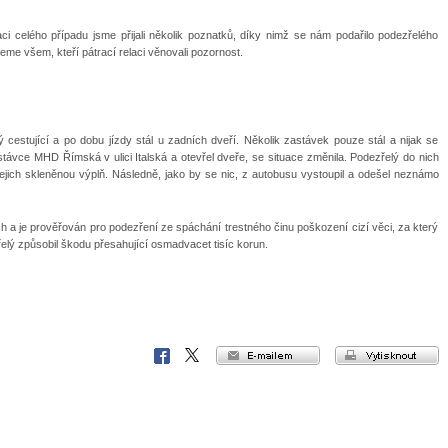
aci celého případu jsme přijali několik poznatků, díky nimž se nám podařilo podezřelého
jeme všem, kteří pátrací relaci věnovali pozornost.
 cestující a po dobu jízdy stál u zadních dveří. Několik zastávek pouze stál a nijak se
astávce MHD Římská v ulici Italská a otevřel dveře, se situace změnila. Podezřelý do nich
l jejich skleněnou výplň. Následně, jako by se nic, z autobusu vystoupil a odešel neznámo
h a je prověřován pro podezření ze spáchání trestného činu poškození cizí věci, za který
elý způsobil škodu přesahující osmadvacet tisíc korun.
e-mailem
vytisknout
Facebook
X
Corp.