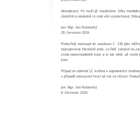
Aktualizace: Po muži již nepátráme. Díky medializ
ztotožnit a následně i k celé věci vyslechnout. Děku
por. Mgr. Jan Rybanský
28, července 2026
Podezřelý nastoupil do autobusu č. 135 jako běžný
neprojevoval. Nicméně poté, co řidič zastavil na z
zcela nepochopitelně kopl, a to tak silně, až rozbi
kam.
Případ se odehrál 12. května v odpoledních hodinác
v případě odsouzení hrozí až rok ve vězení. Podezř
por. Mgr. Jan Rybanský
8. červenec 2026