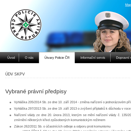
Map
Úvod
O nás
Útvary Policie ČR
Informační servis
Dopravní 
ÚDV SKPV
Vybrané právní předpisy
Vyhláška 205/2014 Sb. ze dne 10. září 2014 - změna nařízení o jednorázovém pří
Vyhláška 297/2013 Sb. ze dne 19. září 2013 o zvýšení příplatků k důchodu v roc
Nařízení vlády ze dne 20. února 2013, kterým se mění nařízení vlády č. 135/2
zmírnění některých křivd způsobených komunistickým režimem
Zákon 262/2011 Sb. o účastnících odboje a odporu proti komunismu