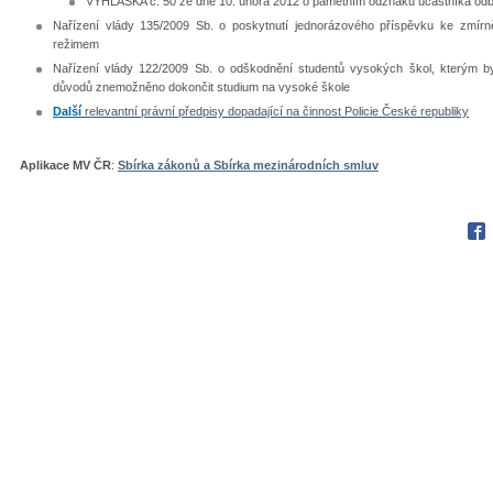
VYHLÁŠKA č. 50 ze dne 10. února 2012 o pamětním odznaku účastníka odb
Nařízení vlády 135/2009 Sb. o poskytnutí jednorázového příspěvku ke zmír
režimem
Nařízení vlády 122/2009 Sb. o odškodnění studentů vysokých škol, kterým by
důvodů znemožněno dokončit studium na vysoké škole
Další
relevantní právní předpisy dopadající na činnost Policie České republiky
Aplikace MV ČR
:
Sbírka zákonů a Sbírka mezinárodních smluv
Fac