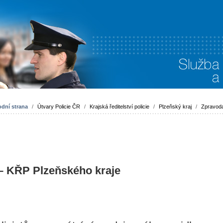
dní strana
/
Útvary Policie ČR
/
Krajská ředitelství policie
/
Plzeňský kraj
/
Zpravoda
 – KŘP Plzeňského kraje