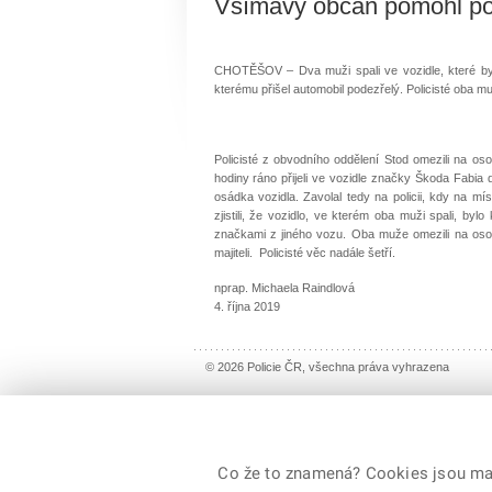
Všímavý občan pomohl pol
CHOTĚŠOV – Dva muži spali ve vozidle, které byl
kterému přišel automobil podezřelý. Policisté oba mu
Policisté z obvodního oddělení Stod omezili na o
hodiny ráno přijeli ve vozidle značky Škoda Fabia 
osádka vozidla. Zavolal tedy na policii, kdy na mí
zjistili, že vozidlo, ve kterém oba muži spali, byl
značkami z jiného vozu. Oba muže omezili na osob
majiteli. Policisté věc nadále šetří.
nprap. Michaela Raindlová
4. října 2019
© 2026 Policie ČR, všechna práva vyhrazena
Co že to znamená? Cookies jsou malé