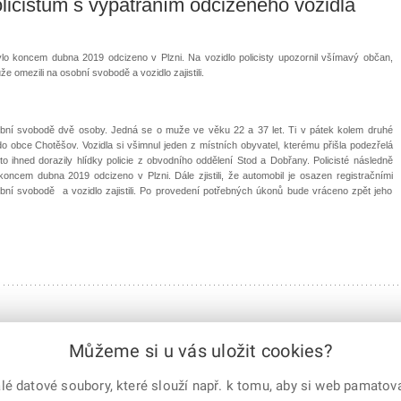
icistům s vypátráním odcizeného vozidla
o koncem dubna 2019 odcizeno v Plzni. Na vozidlo policisty upozornil všímavý občan,
že omezili na osobní svobodě a vozidlo zajistili.
sobní svobodě dvě osoby. Jedná se o muže ve věku 22 a 37 let. Ti v pátek kolem druhé
do obce Chotěšov. Vozidla si všimnul jeden z místních obyvatel, kterému přišla podezřelá
sto ihned dorazily hlídky policie z obvodního oddělení Stod a Dobřany. Policisté následně
o koncem dubna 2019 odcizeno v Plzni. Dále zjistili, že automobil je osazen registračními
ní svobodě a vozidlo zajistili. Po provedení potřebných úkonů bude vráceno zpět jeho
Můžeme si u vás uložit cookies?
 datové soubory, které slouží např. k tomu, aby si web pamatoval