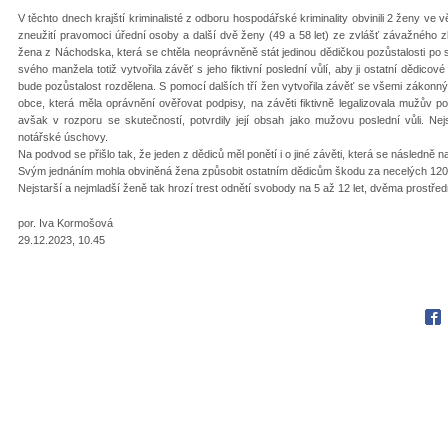
V těchto dnech krajští kriminalisté z odboru hospodářské kriminality obvinili 2 ženy ve
zneužití pravomoci úřední osoby a další dvě ženy (49 a 58 let) ze zvlášť závažného z
žena z Náchodska, která se chtěla neoprávněně stát jedinou dědičkou pozůstalosti po s
svého manžela totiž vytvořila závěť s jeho fiktivní poslední vůlí, aby ji ostatní dědico
bude pozůstalost rozdělena. S pomocí dalších tří žen vytvořila závěť se všemi zákonným
obce, která měla oprávnění ověřovat podpisy, na závěti fiktivně legalizovala mužův 
avšak v rozporu se skutečností, potvrdily její obsah jako mužovu poslední vůli. Ne
notářské úschovy.
Na podvod se přišlo tak, že jeden z dědiců měl ponětí i o jiné závěti, která se následně 
Svým jednáním mohla obviněná žena způsobit ostatním dědicům škodu za necelých 120 
Nejstarší a nejmladší ženě tak hrozí trest odnětí svobody na 5 až 12 let, dvěma prostřed
por. Iva Kormošová
29.12.2023, 10.45
Fac