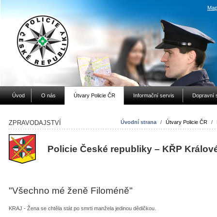
Map
Úvod
O nás
Útvary Policie ČR
Informační servis
Dopravní 
ZPRAVODAJSTVÍ
Úvodní strana
/
Útvary Policie ČR
/
Policie České republiky – KŘP Králov
"Všechno mé ženě Filoméně"
KRAJ - Žena se chtěla stát po smrti manžela jedinou dědičkou.