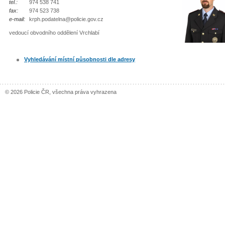
tel.:
974 538 741
fax:
974 523 738
e-mail:
krph.podatelna@policie.gov.cz
vedoucí obvodního oddělení Vrchlabí
Vyhledávání místní působnosti dle adresy
© 2026 Policie ČR, všechna práva vyhrazena