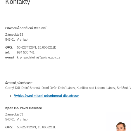
Kontakty
Obvodní oddělení Vrchlabí
Zámecká 53
543 01 Vrchlabí
GPS:
50.6274328N, 15.6086211E
tel.:
974 538 741
e-mail:
krph.podatelna@policie.gov.cz
územní působnost:
Černý Důl, Dolní Branná, Dolní Dvůr, Dolní Lánov, Kunčice nad Labem, Lánov, Strážné, V
Vyhledávání místní působnosti dle adresy
npor. Bc. Pavel Holubec
Zámecká 53
543 01 Vrchlabí
GPS:
50.6274328N, 15.6086211E