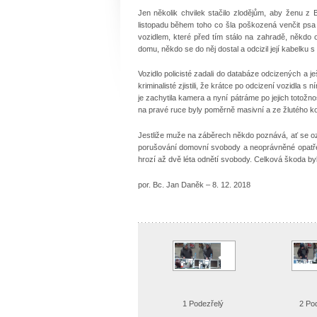
Jen několik chvilek stačilo zlodějům, aby ženu z B
listopadu během toho co šla poškozená venčit psa a
vozidlem, které před tím stálo na zahradě, někdo
domu, někdo se do něj dostal a odcizil její kabelku s 
Vozidlo policisté zadali do databáze odcizených a je
kriminalisté zjistili, že krátce po odcizení vozidla s
je zachytila kamera a nyní pátráme po jejich totož
na pravé ruce byly poměrně masivní a ze žlutého k
Jestliže muže na záběrech někdo poznává, ať se oz
porušování domovní svobody a neoprávněné opatřen
hrozí až dvě léta odnětí svobody. Celková škoda byl
por. Bc. Jan Daněk – 8. 12. 2018
1 Podezřelý
2 Po