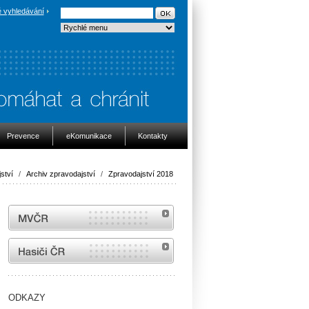
 vyhledávání
Prevence
eKomunikace
Kontakty
ství
/
Archiv zpravodajství
/
Zpravodajství 2018
MVČR
internetové stránky Hasiči ČR
ODKAZY