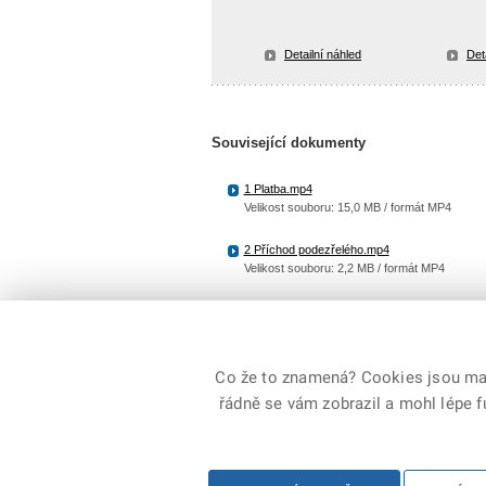
Detailní náhled
Det
Související dokumenty
1 Platba.mp4
Velikost souboru: 15,0 MB / formát MP4
2 Příchod podezřelého.mp4
Velikost souboru: 2,2 MB / formát MP4
3 Příjezd na benzínku.mp4
Velikost souboru: 5,0 MB / formát MP4
Co že to znamená? Cookies jsou malé
řádně se vám zobrazil a mohl lépe 
© 2026 Policie ČR, všechna práva vyhrazena