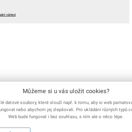
ailní náhled
Můžeme si u vás uložit cookies?
 datové soubory, které slouží např. k tomu, aby si web pamatoval
fungovat nebo abychom jej zlepšovali. Pro ukládání různých typů 
e-mailem
vytisknout
Facebook
X
Web bude fungovat i bez souhlasu, s ním ale o něco lépe.
Corp.
Mapa serveru
|
Kontakty
|
Facebook
|
Instagram
|
X Corp.
|