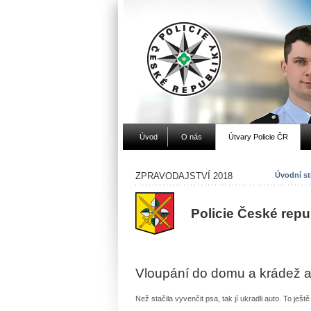
Úvod
O nás
Útvary Policie ČR
ZPRAVODAJSTVÍ 2018
Úvodní st
Policie České rep
Vloupání do domu a krádež a
Než stačila vyvenčit psa, tak jí ukradli auto. To ještě