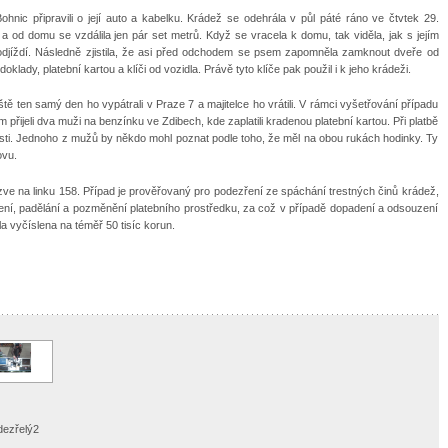
ohnic připravili o její auto a kabelku. Krádež se odehrála v půl páté ráno ve čtvtek 29.
 od domu se vzdálila jen pár set metrů. Když se vracela k domu, tak viděla, jak s jejím
 odjíždí. Následně zjistila, že asi před odchodem se psem zapomněla zamknout dveře od
doklady, platební kartou a klíči od vozidla. Právě tyto klíče pak použil i k jeho krádeži.
ště ten samý den ho vypátrali v Praze 7 a majitelce ho vrátili. V rámci vyšetřování případu
 ním přijeli dva muži na benzínku ve Zdibech, kde zaplatili kradenou platební kartou. Při platbě
nosti. Jednoho z mužů by někdo mohl poznat podle toho, že měl na obou rukách hodinky. Ty
ovu.
ve na linku 158. Případ je prověřovaný pro podezření ze spáchání trestných činů krádež,
í, padělání a pozměnění platebního prostředku, za což v případě dopadení a odsouzení
a vyčíslena na téměř 50 tisíc korun.
dezřelý2