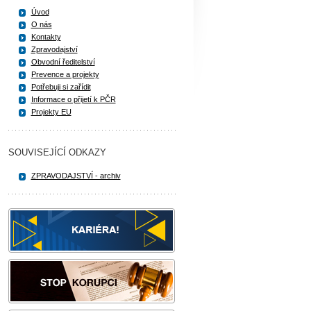
Úvod
O nás
Kontakty
Zpravodajství
Obvodní ředitelství
Prevence a projekty
Potřebuji si zařídit
Informace o přijetí k PČR
Projekty EU
SOUVISEJÍCÍ ODKAZY
ZPRAVODAJSTVÍ - archiv