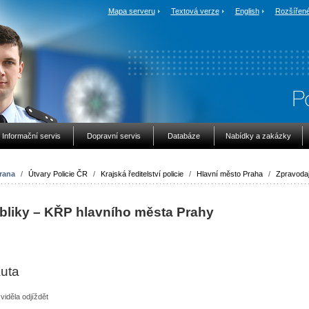
Mapa serveru
Textová verze
English
Rozšířené
Informační servis
Dopravní servis
Databáze
Nabídky a zakázky
rana
/
Útvary Policie ČR
/
Krajská ředitelství policie
/
Hlavní město Praha
/
Zpravodaj
ubliky – KŘP hlavního města Prahy
uta
 viděla odjíždět