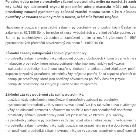
Po celou dobu práce s prostředky zábavní pyrotechniky mějte na paměti, že zach
kdy každá byť sebemenší chyba či podcenění tohoto materiálu může mít kata
prostředky zábavní pyrotechniky způsobí zranění mnoha lidem a že v důsled
okamžiky ve zlomku sekundy mění v bolest, neštěstí a životní tragédie.
Nabývání a používání prostředků zábavní pyrotechniky se v podmínkách České repub
zákonem č. 61/1988 Sb., o hornické činnosti, výbušninách a o státní báňské správě, 
Sb., o pyrotechnických výrobcích a zacházení s nimi a nově i zákonem č. 156/20
pyrotechnických předmětů novelizovaný zákonem č. 148/2010 Sb.
Základní zásady nakupování zábavní pyrotechniky:
- prostředky zábavní pyrotechniky nakupovat pouze v obchodech k tomu určených, ne n
- nakupujte prostředky, které nejsou potrhané nebo jinak mechanicky poškozené,
- nakupujte prostředky, které jsou opatřeny zkušební značkou státní zkušebny, pop
kupujete bezpečný prostředek, nicméně vždy mějte na paměti, že si kupujete předmět ob
- nakupujte prostředky, které jsou opatřeny návodem na použití v českém jazyce,
- nakupujte prostředky, na kterých je uvedeno datum spotřeby.
Základní zásady používání zábavní pyrotechniky:
- používat vždy schválené a nepoškozené prostředky zábavní pyrotechniky,
- pyrotechnické prostředky nikdy neupravovat a používat je v takovém stavu v jakém jsm
- vždy se důsledně seznámit s návodem na použití a tento bezpodmínečně dodržovat,
- prostředky zábavní pyrotechniky používat jen k účelu, ke kterému jsou určeny,
- s prostředky zábavné pyrotechniky vždy zacházet jako s nebezpečným, výbušným ma
- prostředky zábavní pyrotechniky vždy používat na bezpečném místě a dodržovat zákl
- při používání prostředků zábavní pyrotechniky se vyvarovat nadměrného používání al