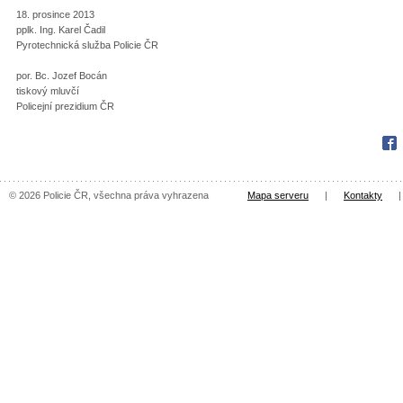
18. prosince 2013
pplk. Ing. Karel Čadil
Pyrotechnická služba Policie ČR
por. Bc. Jozef Bocán
tiskový mluvčí
Policejní prezidium ČR
Fac
© 2026 Policie ČR, všechna práva vyhrazena
Mapa serveru
|
Kontakty