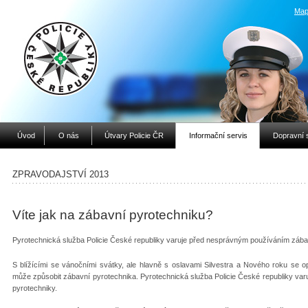
Map
Úvod
O nás
Útvary Policie ČR
Informační servis
Dopravní 
ZPRAVODAJSTVÍ 2013
Víte jak na zábavní pyrotechniku?
Pyrotechnická služba Policie České republiky varuje před nesprávným používáním záb
S blížícími se vánočními svátky, ale hlavně s oslavami Silvestra a Nového roku se opě
může způsobit zábavní pyrotechnika. Pyrotechnická služba Policie České republiky v
pyrotechniky.