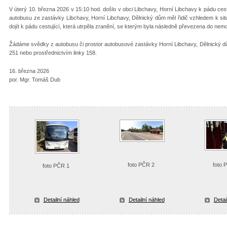
V úterý 10. března 2026 v 15:10 hod. došlo v obci Libchavy, Horní Libchavy k pádu cestuj
autobusu ze zastávky Libchavy, Horní Libchavy, Dělnický dům měl řidič vzhledem k situ
dojít k pádu cestující, která utrpěla zranění, se kterým byla následně převezena do nem
Žádáme svědky z autobusu či prostor autobusové zastávky Horní Libchavy, Dělnický dům
251 nebo prostřednictvím linky 158.
16. března 2026
por. Mgr. Tomáš Dub
foto PČR 2
foto 
foto PČR 1
Detailní náhled
Detailní náhled
Detai