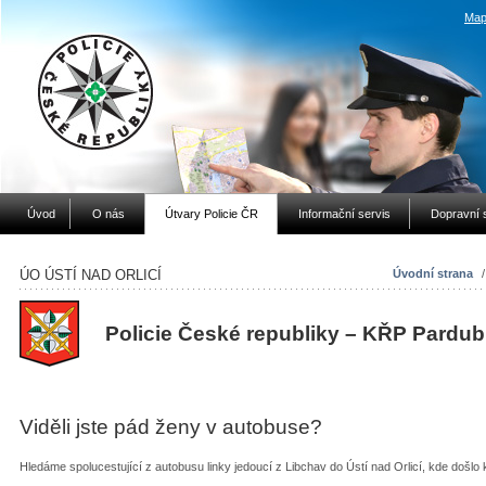
Map
Úvod
O nás
Útvary Policie ČR
Informační servis
Dopravní 
ÚO ÚSTÍ NAD ORLICÍ
Úvodní strana
Policie České republiky – KŘP Pardub
Viděli jste pád ženy v autobuse?
Hledáme spolucestující z autobusu linky jedoucí z Libchav do Ústí nad Orlicí, kde došlo 