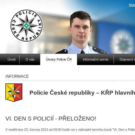
Map
Úvod
O nás
Útvary Policie ČR
Informační servis
Dopravní 
INFORMACE
Policie České republiky – KŘP hlavní
VI. DEN S POLICIÍ - PŘELOŽENO!
V neděli dne 23. června 2013 od 09:00 hodin se v náhradní termínu koná "VI. Den s Polici