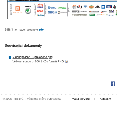
Bližší informace naleznete
zde
.
Související dokumenty
VIdenspolicii2013prelozeno.png
Velikost souboru: 886,1 KB / formát PNG
Fac
© 2026 Policie ČR, všechna práva vyhrazena
Mapa serveru
|
Kontakty