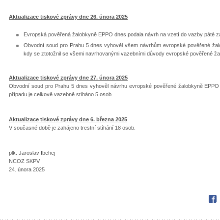
Aktualizace tiskové zprávy dne 26. února 2025
Evropská pověřená žalobkyně EPPO dnes podala návrh na vzetí do vazby páté 
Obvodní soud pro Prahu 5 dnes vyhověl všem návrhům evropské pověřené žal
kdy se ztotožnil se všemi navrhovanými vazebními důvody evropské pověřené ž
Aktualizace tiskové zprávy dne 27. února 2025
Obvodní soud pro Prahu 5 dnes vyhověl návrhu evropské pověřené žalobkyně EPPO 
případu je celkově vazebně stíháno 5 osob.
Aktualizace tiskové zprávy dne 6. března 2025
V současné době je zahájeno trestní stíhání 18 osob.
plk. Jaroslav Ibehej
NCOZ SKPV
24. února 2025
Fac