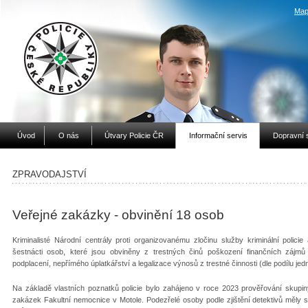
Map
Úvod
O nás
Útvary Policie ČR
Informační servis
Dopravní 
ZPRAVODAJSTVÍ
Veřejné zakázky - obvinění 18 osob
Kriminalisté Národní centrály proti organizovanému zločinu služby kriminální polici
šestnácti osob, které jsou obviněny z trestných činů poškození finančních zájmů 
podplacení, nepřímého úplatkářství a legalizace výnosů z trestné činnosti (dle podílu jed
Na základě vlastních poznatků policie bylo zahájeno v roce 2023 prověřování skupin
zakázek Fakultní nemocnice v Motole. Podezřelé osoby podle zjištění detektivů měly 