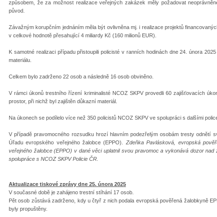
způsobem, že za možnost realizace veřejných zakázek měly požadovat neoprávněné f
původ.
Závažným korupčním jednáním měla být ovlivněna mj. i realizace projektů financovaný
v celkové hodnotě přesahující 4 miliardy Kč (160 milionů EUR).
K samotné realizaci případu přistoupili policisté v ranních hodinách dne 24. února 20
materiálu.
Celkem bylo zadrženo 22 osob a následně 16 osob obviněno.
V rámci úkonů trestního řízení kriminalisté NCOZ SKPV provedli 60 zajišťovacích úko
prostor, při nichž byl zajištěn důkazní materiál.
Na úkonech se podílelo více než 350 policistů NCOZ SKPV ve spolupráci s dalšími police
V případě pravomocného rozsudku hrozí hlavním podezřelým osobám tresty odnětí sv
Úřadu evropského veřejného žalobce (EPPO).
Zdeňka Pavlásková, evropská pověř
veřejného žalobce (EPPO) v dané věci uplatnil svou pravomoc a vykonává dozor nad zá
spolupráce s NCOZ SKPV Policie ČR.
Aktualizace tiskové zprávy dne 25. února 2025
V současné době je zahájeno trestní stíhání 17 osob.
Pět osob zůstává zadrženo, kdy u čtyř z nich podala evropská pověřená žalobkyně EP
byly propuštěny.