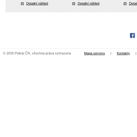
Detailní náhled
Detailní náhled
Detai
Fac
© 2026 Policie ČR, všechna práva vyhrazena
Mapa serveru
|
Kontakty