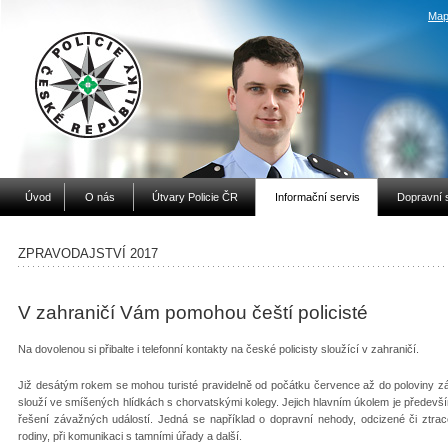
Map
Úvod
O nás
Útvary Policie ČR
Informační servis
Dopravní 
ZPRAVODAJSTVÍ 2017
V zahraničí Vám pomohou čeští policisté
Na dovolenou si přibalte i telefonní kontakty na české policisty sloužící v zahraničí.
Již desátým rokem se mohou turisté pravidelně od počátku července až do poloviny září 
slouží ve smíšených hlídkách s chorvatskými kolegy. Jejich hlavním úkolem je předevší
řešení závažných událostí. Jedná se například o dopravní nehody, odcizené či ztrac
rodiny, při komunikaci s tamními úřady a další.