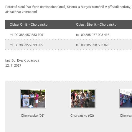
Policisté slouží ve třech destinacích Omiš, Šibenik a Burgas nicméně v případě potřeby
ale také ve vnitrozemí.
Oblast Omiš - Chorvatsko:
Oblast Šibenik - Chorvatsko:
tel. 00 385 957 583 106
tel. 00 385 977 003 416
tel. 00 385 955 693 395
tel. 00 385 998 502 878
kpt. Bc. Eva Kropáčová
12. 7. 2017
Chorvatsko (01)
Chorvatsko (02)
Chorvat