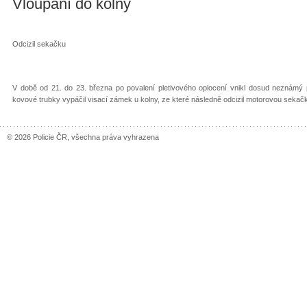
Vloupání do kolny
Odcizil sekačku
V době od 21. do 23. března po povalení pletivového oplocení vnikl dosud neznámý 
kovové trubky vypáčil visací zámek u kolny, ze které následně odcizil motorovou seka
© 2026 Policie ČR, všechna práva vyhrazena