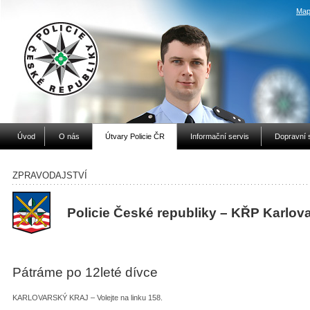
Map
Úvod
O nás
Útvary Policie ČR
Informační servis
Dopravní 
ZPRAVODAJSTVÍ
Policie České republiky – KŘP Karlov
Pátráme po 12leté dívce
KARLOVARSKÝ KRAJ – Volejte na linku 158.