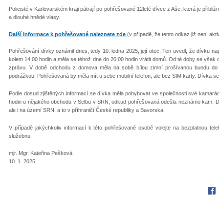
Policisté v Karlovarském kraji pátrají po pohřešované 12leté dívce z Aše, která je přibl
a dlouhé hnědé vlasy.
Další informace k pohřešované naleznete zde
(v případě, že tento odkaz již není akt
Pohřešování dívky oznámil dnes, tedy 10. ledna 2025, její otec. Ten uvedl, že dívku na
kolem 14:00 hodin a měla se téhož dne do 20:00 hodin vrátit domů. Od té doby se však
zprávu. V době odchodu z domova měla na sobě bílou zimní prošívanou bundu do p
podrážkou. Pohřešovaná by měla mít u sebe mobilní telefon, ale bez SIM karty. Dívka se
Podle dosud zjištěných informací se dívka měla pohybovat ve společnosti své kamará
hodin u nějakého obchodu v Selbu v SRN, odkud pohřešovaná odešla neznámo kam. 
ale i na území SRN, a to v příhraničí České republiky a Bavorska.
V případě jakýchkoliv informací k této pohřešované osobě volejte na bezplatnou telefo
služebnu.
mjr. Mgr. Kateřina Pešková
10. 1. 2025
Fac