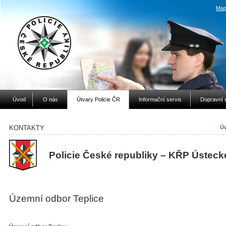
Map
Úvod
O nás
Útvary Policie ČR
Informační servis
Dopravní 
KONTAKTY
Úv
Policie České republiky – KŘP Ústeck
Územní odbor Teplice