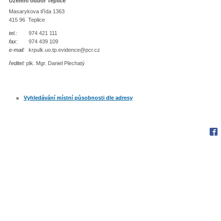
Územní odbor Teplice
Masarykova třída 1363
415 96 Teplice
tel.:
974 421 111
fax:
974 439 109
e-mail:
krpulk.uo.tp.evidence@pcr.cz
ředitel:
plk. Mgr. Daniel Plechatý
Vyhledávání místní působnosti dle adresy
Fac