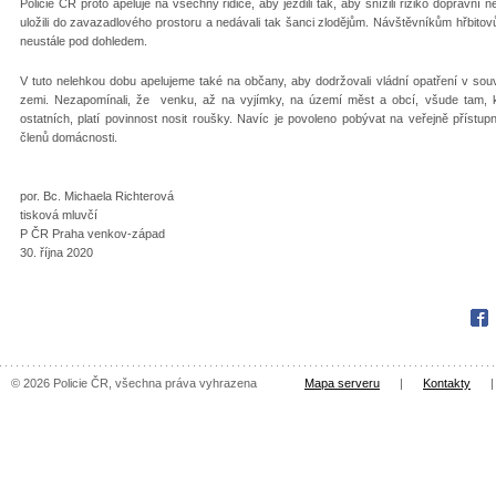
Policie ČR proto apeluje na všechny řidiče, aby jezdili tak, aby snížili riziko dopravn
uložili do zavazadlového prostoru a nedávali tak šanci zlodějům. Návštěvníkům hřbitovů
neustále pod dohledem.
V tuto nelehkou dobu apelujeme také na občany, aby dodržovali vládní opatření v souv
zemi. Nezapomínali, že venku, až na vyjímky, na území měst a obcí, všude tam, 
ostatních, platí povinnost nosit roušky. Navíc je povoleno pobývat na veřejně příst
členů domácnosti.
por. Bc. Michaela Richterová
tisková mluvčí
P ČR Praha venkov-západ
30. října 2020
Fac
© 2026 Policie ČR, všechna práva vyhrazena
Mapa serveru
|
Kontakty