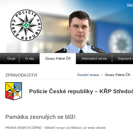
Map
Úvod
O nás
Útvary Policie ČR
Informační servis
Dopravní 
ZPRAVODAJSTVÍ
Úvodní strana
/
Útvary Policie ČR
Policie České republiky – KŘP Středo
Památka zesnulých se blíží
PRAHA VENKOV-ZÁPAD - Někteří vyrazí na hřbitovy už tento víkend.