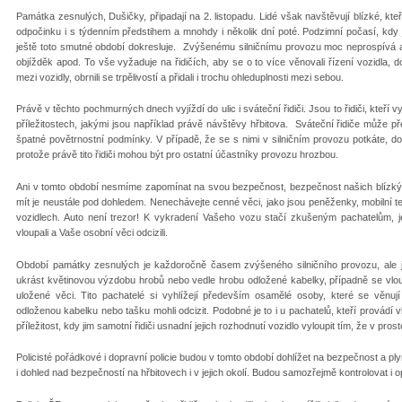
Památka zesnulých, Dušičky, připadají na 2. listopadu. Lidé však navštěvují blízké, kt
odpočinku i s týdenním předstihem a mnohdy i několik dní poté. Podzimní počasí, kdy j
ještě toto smutné období dokresluje. Zvýšenému silničnímu provozu moc neprospívá 
objížděk apod. To vše vyžaduje na řidičích, aby se o to více věnovali řízení vozidla,
mezi vozidly, obrnili se trpělivostí a přidali i trochu ohleduplnosti mezi sebou.
Právě v těchto pochmurných dnech vyjíždí do ulic i sváteční řidiči. Jsou to řidiči, kteří 
příležitostech, jakými jsou například právě návštěvy hřbitova. Sváteční řidiče může pře
špatné povětrnostní podmínky. V případě, že se s nimi v silničním provozu potkáte, do
protože právě tito řidiči mohou být pro ostatní účastníky provozu hrozbou.
Ani v tomto období nesmíme zapomínat na svou bezpečnost, bezpečnost našich blízkýc
mít je neustále pod dohledem. Nenechávejte cenné věci, jako jsou peněženky, mobilní te
vozidlech. Auto není trezor! K vykradení Vašeho vozu stačí zkušeným pachatelům, 
vloupali a Vaše osobní věci odcizili.
Období památky zesnulých je každoročně časem zvýšeného silničního provozu, ale je t
ukrást květinovou výzdobu hrobů nebo vedle hrobu odložené kabelky, případně se vloup
uložené věci. Tito pachatelé si vyhlížejí především osamělé osoby, které se věnují
odloženou kabelku nebo tašku mohli odcizit. Podobné je to i u pachatelů, kteří provádí 
příležitost, kdy jim samotní řidiči usnadní jejich rozhodnutí vozidlo vyloupit tím, že v pros
Policisté pořádkové i dopravní policie budou v tomto období dohlížet na bezpečnost a pl
i dohled nad bezpečností na hřbitovech i v jejich okolí. Budou samozřejmě kontrolovat 