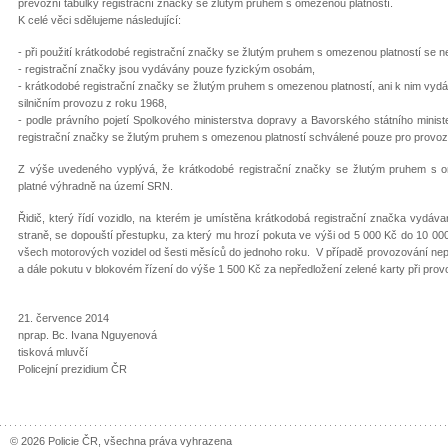
převozní tabulky registrační značky se žlutým pruhem s omezenou platností.
K celé věci sdělujeme následující:
- při použití krátkodobé registrační značky se žlutým pruhem s omezenou platností se ne
- registrační značky jsou vydávány pouze fyzickým osobám,
- krátkodobé registrační značky se žlutým pruhem s omezenou platností, ani k nim vy
silničním provozu z roku 1968,
- podle právního pojetí Spolkového ministerstva dopravy a Bavorského státního ministe
registrační značky se žlutým pruhem s omezenou platností schválené pouze pro provoz 
Z výše uvedeného vyplývá, že krátkodobé registrační značky se žlutým pruhem s o
platné výhradně na území SRN.
Řidič, který řídí vozidlo, na kterém je umístěna krátkodobá registrační značka vydá
straně, se dopouští přestupku, za který mu hrozí pokuta ve výši od 5 000 Kč do 10 000
všech motorových vozidel od šesti měsíců do jednoho roku. V případě provozování nepoj
a dále pokutu v blokovém řízení do výše 1 500 Kč za nepředložení zelené karty při prov
21. července 2014
nprap. Bc. Ivana Nguyenová
tisková mluvčí
Policejní prezidium ČR
© 2026 Policie ČR, všechna práva vyhrazena