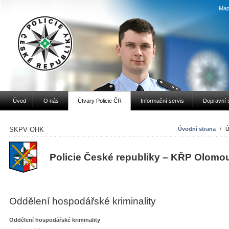
Map
Úvod
O nás
Útvary Policie ČR
Informační servis
Dopravní 
SKPV OHK
Úvodní strana
/
Ú
Policie České republiky – KŘP Olomo
Oddělení hospodářské kriminality
Oddělení hospodářské kriminality