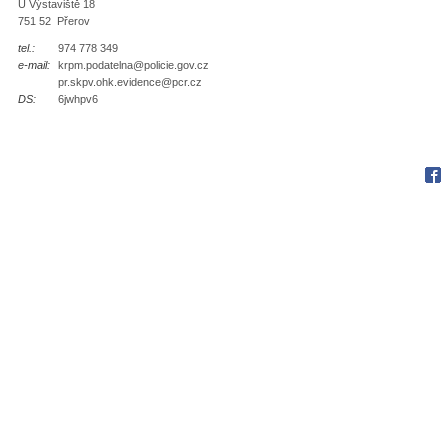
U Výstaviště 18
751 52 Přerov
tel.:
974 778 349
e-mail:
krpm.podatelna@policie.gov.cz
pr.skpv.ohk.evidence@pcr.cz
DS:
6jwhpv6
Fac