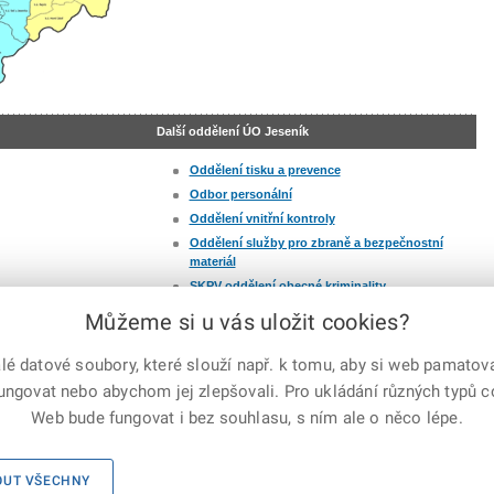
Další oddělení ÚO Jeseník
Oddělení tisku a prevence
Odbor personální
Oddělení vnitřní kontroly
Oddělení služby pro zbraně a bezpečnostní
materiál
SKPV oddělení obecné kriminality
SKPV oddělení hospodářské kriminality
Můžeme si u vás uložit cookies?
 datové soubory, které slouží např. k tomu, aby si web pamatoval
fungovat nebo abychom jej zlepšovali. Pro ukládání různých typů 
e-mailem
vytisknout
Facebook
X
Web bude fungovat i bez souhlasu, s ním ale o něco lépe.
Corp.
Mapa serveru
|
Kontakty
|
Facebook
|
Instagram
|
X Corp.
|
OUT VŠECHNY