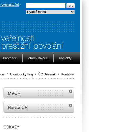
 vyhledávání
Prevence
eKomunikace
Kontakty
icie
/
Olomoucký kraj
/
ÚO Jeseník
/
Kontakty
MVČR
internetové stránky Hasiči ČR
ODKAZY