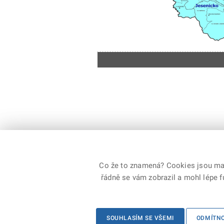
Co že to znamená? Cookies jsou malé
řádně se vám zobrazil a mohl lépe 
© 2026 Policie ČR, všechna práva vyhrazena
SOUHLASÍM SE VŠEMI
ODMÍTN