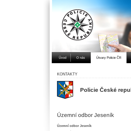
Úvod
O nás
Útvary Policie ČR
KONTAKTY
Policie České rep
Územní odbor Jeseník
Územní odbor Jeseník