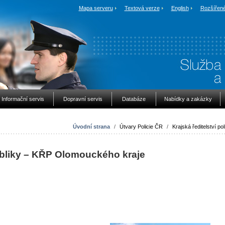
Mapa serveru
Textová verze
English
Rozšířené
Informační servis
Dopravní servis
Databáze
Nabídky a zakázky
Úvodní strana
/
Útvary Policie ČR
/
Krajská ředitelství pol
ubliky – KŘP Olomouckého kraje