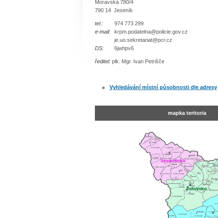
Moravská 780/4
790 14 Jeseník
tel.:
974 773 299
e-mail:
krpm.podatelna@policie.gov.cz
je.uo.sekretariat@pcr.cz
DS:
6jwhpv6
ředitel:
plk. Mgr. Ivan Petrišče
Vyhledávání místní působnosti dle adresy
mapka teritoria