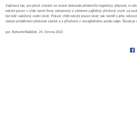
Zajímavý lup, pro jehož získání se musel dokonale především logisticky připravit, si o
odcizit pouze v sídle tamní firmy odstavený a zámkem zajištěný přívěsný vozík za osobn
byl totiž naložený vodní skútr. Pokud, chtěl odcizit pouze skútr, tak neměl s jeho odvoze
nebylo problémem překonat zámek a s přívěsem z nezajištěného areálu odjet. Škoda je v
por. Bohumil Malášek, 24. června 2022
Fac