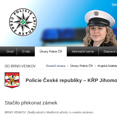
Map
Úvod
O nás
Útvary Policie ČR
Informační servis
Dopravní 
ÚO BRNO-VENKOV
Úvodní strana
/
Útvary Policie ČR
/
Krajská ředitels
Policie České republiky – KŘP Jihom
Stačilo překonat zámek
BRNO VENKOV: Zloděj odcizil v Modřicích přívěs i s vodním skútrem.