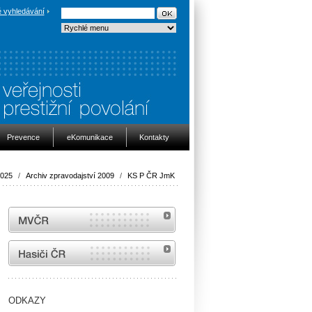
 vyhledávání
Prevence
eKomunikace
Kontakty
2025
/
Archiv zpravodajství 2009
/
KS P ČR JmK
MVČR
internetové stránky Hasiči ČR
ODKAZY