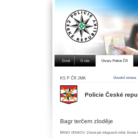
Úvod
O nás
Útvary Policie ČR
KS P ČR JMK
Úvodní strana
Policie České rep
Bagr terčem zloděje
BRNO VENKOV: Získal pár kilogramů mědi, škoda n