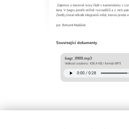
Zájemce o barevné kovy řádil v kamenolomu v Lomni
lana. V bagru poničil skříně rozvaděčů a z nich pa
Zloděj získal několik kilogramů mědi, kterou prodá ve
por. Bohumil Malášek
Související dokumenty
bagr_0909.mp3
Velikost souboru: 438,4 KB / formát MP3