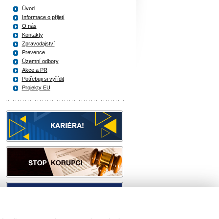
Úvod
Informace o přijetí
O nás
Kontakty
Zpravodajství
Prevence
Územní odbory
Akce a PR
Potřebuji si vyřídit
Projekty EU