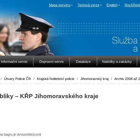
Mapa serveru
Textová verze
English
Rozšířené
Informační servis
Dopravní servis
Databáze
Nabídky a zakázky
/
Útvary Policie ČR
/
Krajská ředitelství policie
/
Jihomoravský kraj
/
Archiv 2008 až 
ubliky – KŘP Jihomoravského kraje
a bagru je dvousettisícová