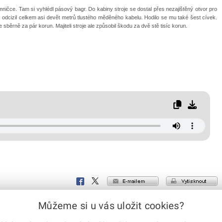
čce. Tam si vyhlédl pásový bagr. Do kabiny stroje se dostal přes nezajištěný otvor pro
k odcizil celkem asi devět metrů tlustého měděného kabelu. Hodilo se mu také šest cívek.
 sběrně za pár korun. Majiteli stroje ale způsobil škodu za dvě stě tisíc korun.
e-mailem
vytisknout
Facebook
X
Corp.
Můžeme si u vás uložit cookies?