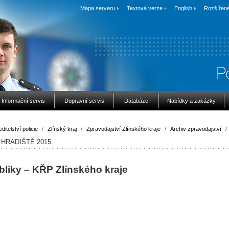
Mapa serveru
Textová verze
English
Rozšířené
Informační servis
Dopravní servis
Databáze
Nabídky a zakázky
ditelství policie
/
Zlínský kraj
/
Zpravodajství Zlínského kraje
/
Archiv zpravodajství
/
HRADIŠTĚ 2015
bliky – KŘP Zlínského kraje