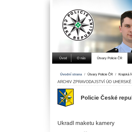
Úvod
O nás
Útvary Policie ČR
Úvodní strana
/
Útvary Policie ČR
/
Krajská ře
ARCHIV ZPRAVODAJSTVÍ ÚO UHERSKÉ 
Policie České repu
Ukradl maketu kamery