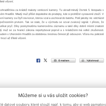
eté vězení.
skohradišťska za krádež makety venkovní kamery. Tu ukradl minulý čtvrtek 5. listopadu v
kém Hradišti. Mladý muž přišel dopoledne do prodejny, kde si prohlížel vystavené zboží. V
vní kamery za čtyři sta korun, kterou vzal a uschoval do batohu. Poté jakoby nic odcházel
pečnostním prvkem. Tak se stalo, že u východu se ozval zvukový signál. I přesto, že
l utíkat pryč. Díky poskytnutému kamerovému záznamu a také díky dobré místní znalosti
Mladý muž se za hranicí zákona nepohyboval poprvé a s krádežemi má velké zkušenosti.
udem v Uherském Hradišti za obdobnou trestnou činnost již odsouzen. Včera mu policisté
hrozí až tříleté vězení.
e-mailem
vytisknout
Facebook
X
Corp.
Můžeme si u vás uložit cookies?
 datové soubory, které slouží např. k tomu, aby si web pamatoval