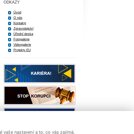
ODKAZY
Úvod
O nás
Kontakty
Zpravodajství
Úřední deska
Fotogalerie
Videogalerie
Projekty EU
 vaše nastavení a to, co vás zajímá,