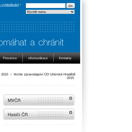
 vyhledávání
Prevence
eKomunikace
Kontakty
2015
/
Archiv zpravodajství ÚO Uherské Hradiště
2015
MVČR
internetové stránky Hasiči ČR