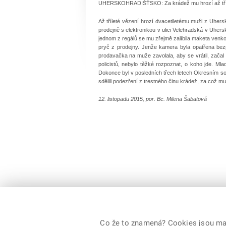
UHERSKOHRADIŠŤSKO: Za krádež mu hrozí až tříl
Až tříleté vězení hrozí dvacetiletému muži z Uher
prodejně s elektronikou v ulici Velehradská v Uhers
jednom z regálů se mu zřejmě zalíbila maketa venko
pryč z prodejny. Jenže kamera byla opatřena bez
prodavačka na muže zavolala, aby se vrátil, zača
policistů, nebylo těžké rozpoznat, o koho jde. 
Dokonce byl v posledních třech letech Okresním so
sdělili podezření z trestného činu krádež, za což mu 
12. listopadu 2015, por. Bc. Milena Šabatová
Co že to znamená? Cookies jsou malé