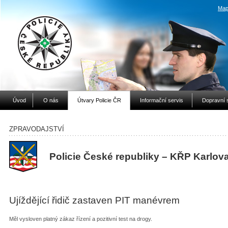
Map
Úvod
O nás
Útvary Policie ČR
Informační servis
Dopravní 
ZPRAVODAJSTVÍ
Policie České republiky – KŘP Karlov
Ujíždějící řidič zastaven PIT manévrem
Měl vysloven platný zákaz řízení a pozitivní test na drogy.