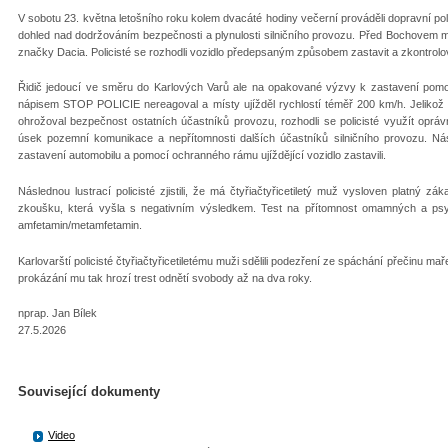
V sobotu 23. května letošního roku kolem dvacáté hodiny večerní prováděli dopravní polic
dohled nad dodržováním bezpečnosti a plynulosti silničního provozu. Před Bochovem měl 
značky Dacia. Policisté se rozhodli vozidlo předepsaným způsobem zastavit a zkontrolo
Řidič jedoucí ve směru do Karlových Varů ale na opakované výzvy k zastavení pom
nápisem STOP POLICIE nereagoval a místy ujížděl rychlostí téměř 200 km/h. Jeliko
ohrožoval bezpečnost ostatních účastníků provozu, rozhodli se policisté využít oprá
úsek pozemní komunikace a nepřítomnosti dalších účastníků silničního provozu. Ná
zastavení automobilu a pomocí ochranného rámu ujíždějící vozidlo zastavili.
Následnou lustrací policisté zjistili, že má čtyřiačtyřicetiletý muž vysloven platný zá
zkoušku, která vyšla s negativním výsledkem. Test na přítomnost omamných a psych
amfetamin/metamfetamin.
Karlovarští policisté čtyřiačtyřicetiletému muži sdělili podezření ze spáchání přečinu m
prokázání mu tak hrozí trest odnětí svobody až na dva roky.
nprap. Jan Bílek
27.5.2026
Související dokumenty
Video