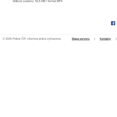
Velikost souboru: 50,6 MB / formát MP4
Fac
© 2026 Policie ČR, všechna práva vyhrazena
Mapa serveru
|
Kontakty