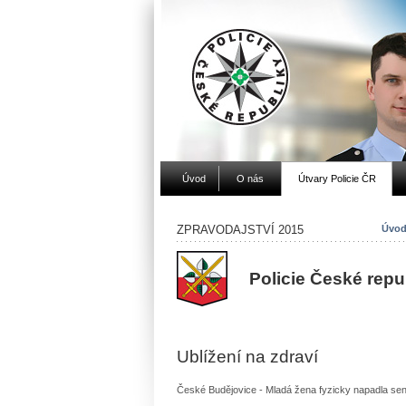
Úvod
O nás
Útvary Policie ČR
ZPRAVODAJSTVÍ 2015
Úvod
Policie České repu
Ublížení na zdraví
České Budějovice - Mladá žena fyzicky napadla sen