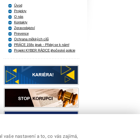
Úvod
Projekty
O nás
Kontakty
Zpravodajství
Prevence
Ochrana měkkých cílů
PRÁCE 158x jinak - Přidej se k nám!
Projekt KYBER RÁDCE jihočeské policie
 vaše nastavení a to, co vás zajímá,