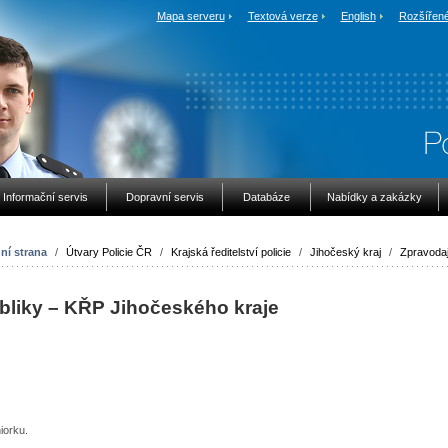
Mapa serveru
Textová verze
English
Rozšířené
Informační servis
Dopravní servis
Databáze
Nabídky a zakázky
ní strana
/
Útvary Policie ČR
/
Krajská ředitelství policie
/
Jihočeský kraj
/
Zpravodaj
bliky – KŘP Jihočeského kraje
iorku.