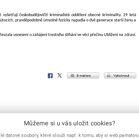
vyšetřují českobudějovičtí kriminalisté oddělení obecné kriminality. 29 letá
útocích, pravděpodobně úmyslně fyzicky napadla o dvě generace starší ženu a
převzala usnesení o zahájení trestního stíhání ve věci přečinu Ublížení na zdraví.
e-mailem
vytisknout
Facebook
X
Corp.
Můžeme si u vás uložit cookies?
 datové soubory, které slouží např. k tomu, aby si web pamatoval