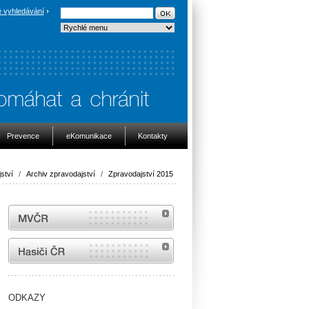
 vyhledávání
Prevence
eKomunikace
Kontakty
ství
/
Archiv zpravodajství
/
Zpravodajství 2015
MVČR
internetové stránky Hasiči ČR
ODKAZY