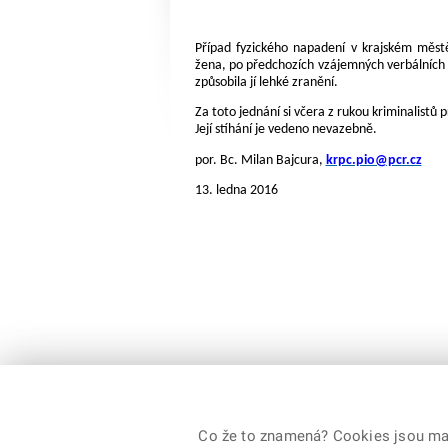
Případ fyzického napadení v krajském městě 
žena, po předchozích vzájemných verbálních 
způsobila jí lehké zranění.
Za toto jednání si včera z rukou kriminalistů 
Její stíhání je vedeno nevazebně.
por. Bc. Milan Bajcura,
krpc.pio@pcr.cz
13. ledna 2016
Co že to znamená? Cookies jsou malé