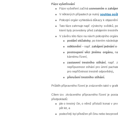
Fáze vyšetřování
Fáze vyšetření začíná
usnesením o zahájení
V některých případech je nutný
souhlas pošk
Policejní orgán vyhledává důkazy k objasnění 
Tato fáze zahrnuje např. výslechy svědků, po
které byly provedeny před zahájením trestního
V závěru této fáze na návrh policejního orgán
podání obžaloby
, po kterém následuje
odklonění
– např.
zahájení jednání o
postoupení věci jinému orgánu,
na
kárnému řízení,
zastavení trestního stíhání
, např. 
nepřípustnost stíhání pro úmrtí pachat
pro nepříčetnost trestně odpovědný
,
přerušení trestního stíhání.
Průběh přípravného řízení je znázorněn také v graf
Cílem tzv. zkráceného přípravného řízení je post
předpokladů:
jde o trestný čin, o němž přísluší konat v p
pět let, a
podezřelý byl přistižen při činu nebo bezpros