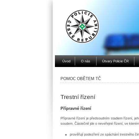
Úvod
O nás
Útvary Policie ČR
POMOC OBĚTEM TČ
Trestní řízení
Přípravné řízení
Přípravné řízení je předsoudním stadiem řízení, jeh
soudem. Částečně jde o neveřejné řízení, ve kterém 
prověřují podezření ze spáchání trestného čin