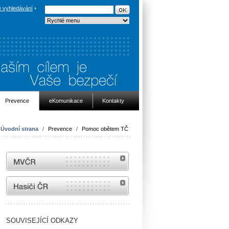
 vyhledávání
Prevence
eKomunikace
Kontakty
Úvodní strana
/
Prevence
/
Pomoc obětem TČ
MVČR
internetové stránky Hasiči ČR
SOUVISEJÍCÍ ODKAZY