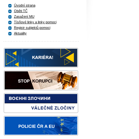
Úvodní strana
Oběti TČ
Zasažení MU
Tísňové linky a linky pomoci
Registr subjektů pomoci
Aktuality