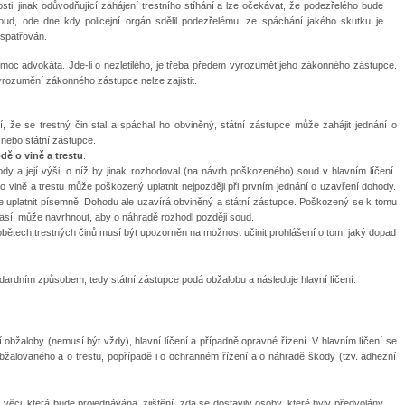
sti, jinak odůvodňující zahájení trestního stíhání a lze očekávat, že podezřelého bude
ud, ode dne kdy policejní orgán sdělil podezřelému, ze spáchání jakého skutku je
 spatřován.
moc advokáta. Jde-li o nezletilého, je třeba předem vyrozumět jeho zákonného zástupce.
yrozumění zákonného zástupce nelze zajistit.
í, že se trestný čin stal a spáchal ho obviněný, státní zástupce může zahájit jednání o
nebo státní zástupce.
ě o vině a trestu
.
 a její výši, o níž by jinak rozhodoval (na návrh poškozeného) soud v hlavním líčení.
 vině a trestu může poškozený uplatnit nejpozději při prvním jednání o uzavření dohody.
 uplatnit písemně. Dohodu ale uzavírá obviněný a státní zástupce. Poškozený se k tomu
así, může navrhnout, aby o náhradě rozhodl později soud.
bětech trestných činů musí být upozorněn na možnost učinit prohlášení o tom, jaký dopad
ardním způsobem, tedy státní zástupce podá obžalobu a následuje hlavní líčení.
bžaloby (nemusí být vždy), hlavní líčení a případně opravné řízení. V hlavním líčení se
 obžalovaného a o trestu, popřípadě i o ochranném řízení a o náhradě škody (tzv. adhezní
 věci, která bude projednávána, zjištění, zda se dostavily osoby, které byly předvolány