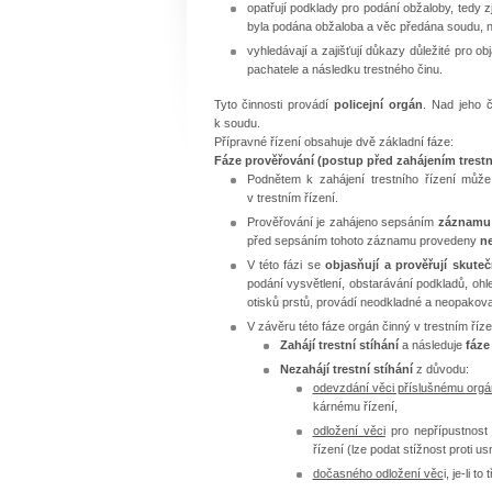
opatřují podklady pro podání obžaloby, tedy z
byla podána obžaloba a věc předána soudu, neb
vyhledávají a zajišťují důkazy důležité pro 
pachatele a následku trestného činu.
Tyto činnosti provádí
policejní orgán
. Nad jeho 
k soudu.
Přípravné řízení obsahuje dvě základní fáze:
Fáze prověřování (postup před zahájením trestn
Podnětem k zahájení trestního řízení můž
v trestním řízení.
Prověřování je zahájeno sepsáním
záznamu 
před sepsáním tohoto záznamu provedeny
n
V této fázi se
objasňují a prověřují skute
podání vysvětlení, obstarávání podkladů, ohl
otisků prstů, provádí neodkladné a neopakova
V závěru této fáze orgán činný v trestním říze
Zahájí trestní stíhání
a následuje
fáze
Nezahájí trestní stíhání
z důvodu:
odevzdání věci příslušnému org
kárnému řízení,
odložení věci
pro nepřípustnost č
řízení (lze podat stížnost proti u
dočasného odložení věc
i, je-li t