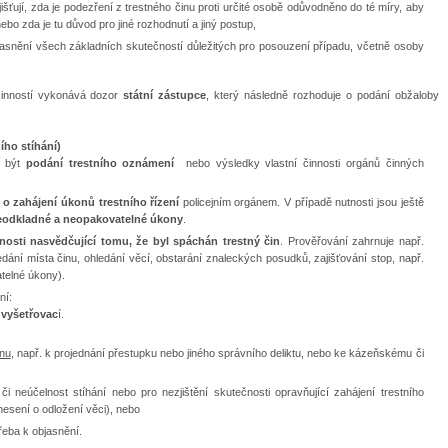
jišťují, zda je podezření z trestného činu proti určité osobě odůvodněno do té míry, aby
o zda je tu důvod pro jiné rozhodnutí a jiný postup,
objasnění všech základních skutečností důležitých pro posouzení případu, včetně osoby
činností vykonává dozor
státní zástupce
, který následně rozhoduje o podání obžaloby
ího stíhání)
e být
podání trestního oznámení
nebo výsledky vlastní činnosti orgánů činných
o zahájení úkonů trestního řízení
policejním orgánem. V případě nutnosti jsou ještě
eodkladné a neopakovatelné úkony
.
čnosti
nasvědčující tomu, že byl spáchán trestný čin
. Prověřování zahrnuje např.
edání místa činu, ohledání věcí, obstarání znaleckých posudků, zajišťování stop, např.
telné úkony).
ní:
 vyšetřovac
í.
ánu
, např. k projednání přestupku nebo jiného správního deliktu, nebo ke kázeňskému či
i neúčelnost stíhání nebo pro nezjištění skutečnosti opravňující zahájení trestního
snesení o odložení věci), nebo
o třeba k objasnění.