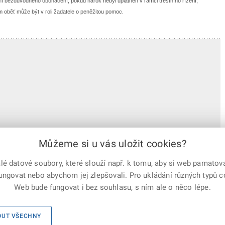
 bezdůvodného obohacení, pokud nárok nebyl uplatněn v rámci trestního řízení,
m oběť může být v roli žadatele o peněžitou pomoc.
Můžeme si u vás uložit cookies?
 datové soubory, které slouží např. k tomu, aby si web pamatoval
fungovat nebo abychom jej zlepšovali. Pro ukládání různých typů 
e-mailem
vytisknout
Facebook
X
Web bude fungovat i bez souhlasu, s ním ale o něco lépe.
Corp.
Mapa serveru
|
Kontakty
|
Facebook
|
Instagram
|
X Corp.
|
OUT VŠECHNY