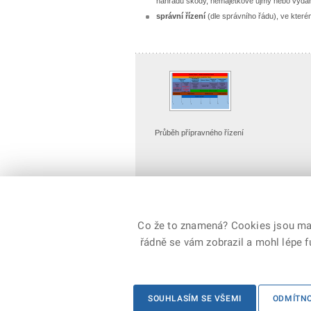
náhradu škody, nemajetkové újmy nebo vydání
správní řízení
(dle správního řádu), ve které
Průběh přípravného řízení
Detailní náhled
Co že to znamená? Cookies jsou malé
řádně se vám zobrazil a mohl lépe 
© 2026 Policie ČR, všechna práva vyhrazena
SOUHLASÍM SE VŠEMI
ODMÍTN