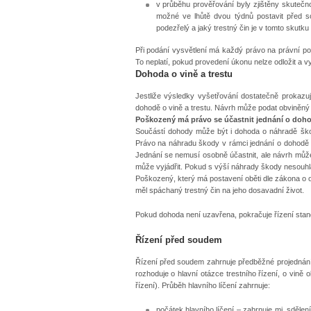
v průběhu prověřování byly zjištěny skutečno
možné ve lhůtě dvou týdnů postavit před so
podezřelý a jaký trestný čin je v tomto skutku
Při podání vysvětlení má každý právo na právní po
To neplatí, pokud provedení úkonu nelze odložit a v
Dohoda o vině a trestu
Jestliže výsledky vyšetřování dostatečně prokazuj
dohodě o vině a trestu. Návrh může podat obviněný 
Poškozený má právo se účastnit jednání o dohod
Součástí dohody může být i dohoda o náhradě škody
Právo na náhradu škody v rámci jednání o dohodě o
Jednání se nemusí osobně účastnit, ale návrh může
může vyjádřit. Pokud s výší náhrady škody nesouhl
Poškozený, který má postavení oběti dle zákona o o
měl spáchaný trestný čin na jeho dosavadní život.
Pokud dohoda není uzavřena, pokračuje řízení stand
Řízení před soudem
Řízení před soudem zahrnuje předběžné projednání o
rozhoduje o hlavní otázce trestního řízení, o vině
řízení). Průběh hlavního líčení zahrnuje:
počátek hlavního líčení
– zahrnuje mj. sdělení