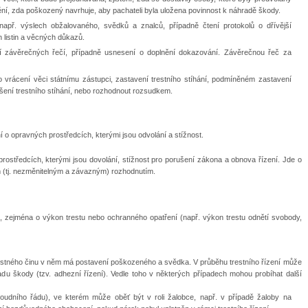
ní, zda poškozený navrhuje, aby pachateli byla uložena povinnost k náhradě škody.
např. výslech obžalovaného, svědků a znalců, případně čtení protokolů o dřívější
 listin a věcných důkazů.
í závěrečných řečí, případně usnesení o doplnění dokazování. Závěrečnou řeč za
vrácení věci státnímu zástupci, zastavení trestního stíhání, podmíněném zastavení
ušení trestního stíhání, nebo rozhodnout rozsudkem.
ení o opravných prostředcích, kterými jsou odvolání a stížnost.
prostředcích, kterými jsou dovolání, stížnost pro porušení zákona a obnova řízení. Jde o
m (tj. nezměnitelným a závazným) rozhodnutím.
, zejména o výkon trestu nebo ochranného opatření (např. výkon trestu odnětí svobody,
trestného činu v něm má postavení poškozeného a svědka. V průběhu trestního řízení může
u škody (tzv. adhezní řízení). Vedle toho v některých případech mohou probíhat další
udního řádu), ve kterém může oběť být v roli žalobce, např. v případě žaloby na