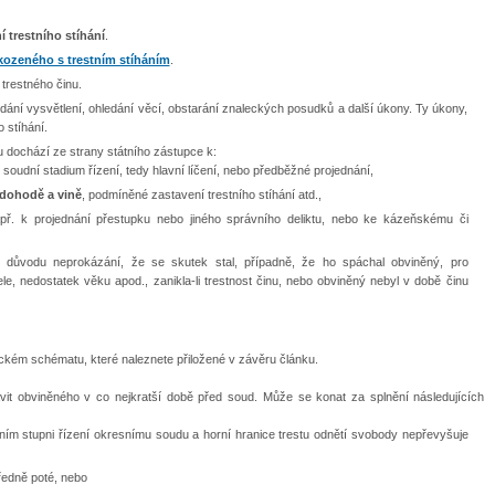
 trestního stíhání
.
ozeného s trestním stíháním
.
trestného činu.
dání vysvětlení, ohledání věcí, obstarání znaleckých posudků a další úkony. Ty úkony,
 stíhání.
u dochází ze strany státního zástupce k:
 soudní stadium řízení, tedy hlavní líčení, nebo předběžné projednání,
 dohodě a vině
, podmíněné zastavení trestního stíhání atd.,
př. k projednání přestupku nebo jiného správního deliktu, nebo ke kázeňskému či
z důvodu neprokázání, že se skutek stal, případně, že ho spáchal obviněný, pro
ele, nedostatek věku apod., zanikla-li trestnost činu, nebo obviněný nebyl v době činu
ickém schématu, které naleznete přiložené v závěru článku.
avit obviněného v co nejkratší době před soud. Může se konat za splnění následujících
rvním stupni řízení okresnímu soudu a horní hranice trestu odnětí svobody nepřevyšuje
tředně poté, nebo