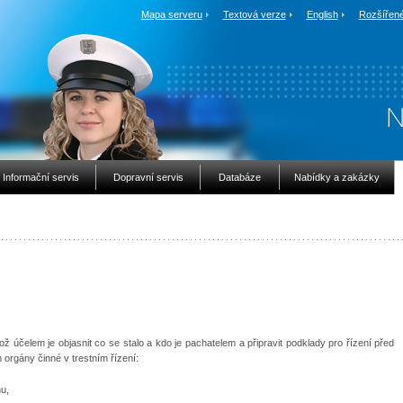
Mapa serveru
Textová verze
English
Rozšířené
Informační servis
Dopravní servis
Databáze
Nabídky a zakázky
ož účelem je objasnit co se stalo a kdo je pachatelem a připravit podklady pro řízení před
orgány činné v trestním řízení:
u,