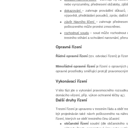
nebo vyrozuměny, přednesení obžaloby, zjiště
dokazování
– zahrnuje provádění důkazů, 
výpovědi, předkládání posudků, zpráv, dalších
závěr hlavního líčení
– zahrnuje přednesen
poškozeného může pronést zmocněnec.
rozhodnutí soudu
– soud může rozhodnout o 
trestního stíhání a schválení narovnání, přer
Opravné řízení
Řádné opravné řízení
(tzv. odvolací řízení) je říz
Mimořádné opravné řízení
je řízení o opravných 
opravné prostředky směřující proti již pravomocný
Vykonávací řízení
V této fázi jde o vykonání pravomocného rozsudku
domácího vězení, příp. výkon ochranné léčby aj.).
Další druhy řízení
Trestní řízení je upraveno v trestním řádu a oběť 
být projednáván také návrh poškozeného na náhrad
řízení, kterých se oběť trestného činu účastní:
občanské řízení
soudní (dle občanského so