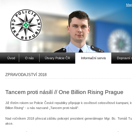
Map
Úvod
O nás
Útvary Policie ČR
Informační servis
Dopravní 
ZPRAVODAJSTVÍ 2018
Tancem proti násilí // One Billion Rising Prague
Již třetím rokem se Policie České republiky připojuje k osvětové celosvětové kampani, 
Billion Rising“ - u nás nazvané „Tancem proti násilí“.
Nad ročníkem 2018 převzal záštitu policejní prezident generálmajor Mgr. Bc. Tomáš T
akce.