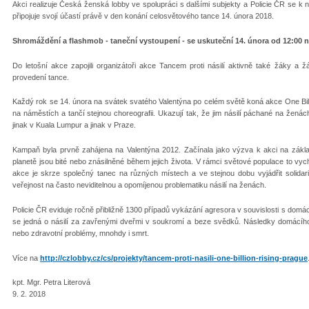
Akci realizuje Česká ženská lobby ve spolupráci s dalšími subjekty a Policie ČR se k
připojuje svojí účastí právě v den konání celosvětového tance 14. února 2018.
Shromáždění a flashmob - taneční vystoupení - se uskuteční 14. února od 12:00 n
Do letošní akce zapojili organizátoři akce Tancem proti násilí aktivně také žáky a 
provedení tance.
Každý rok se 14. února na svátek svatého Valentýna po celém světě koná akce One Bil
na náměstích a tančí stejnou choreografii. Ukazují tak, že jim násilí páchané na ženác
jinak v Kuala Lumpur a jinak v Praze.
Kampaň byla prvně zahájena na Valentýna 2012. Začínala jako výzva k akci na základě
planetě jsou bité nebo znásilněné během jejich života. V rámci světové populace to vyc
akce je skrze společný tanec na různých místech a ve stejnou dobu vyjádřit solidaritu
veřejnost na často neviditelnou a opomíjenou problematiku násilí na ženách.
Policie ČR eviduje ročně přibližně 1300 případů vykázání agresora v souvislosti s domác
se jedná o násilí za zavřenými dveřmi v soukromí a beze svědků. Následky domácího 
nebo zdravotní problémy, mnohdy i smrt.
Více na
http://czlobby.cz/cs/projekty/tancem-proti-nasili-one-billion-rising-prague
kpt. Mgr. Petra Literová
9. 2. 2018