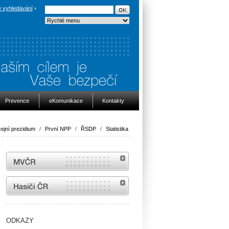
 vyhledávání
Prevence
eKomunikace
Kontakty
cejní prezidium
/
První NPP
/
ŘSDP
/
Statistika
MVČR
internetové stránky Hasiči ČR
ODKAZY