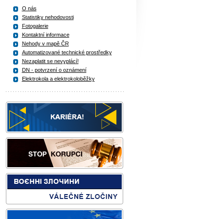
O nás
Statistiky nehodovosti
Fotogalerie
Kontaktní informace
Nehody v mapě ČR
Automatizované technické prostředky
Nezaplatit se nevyplácí!
DN - potvrzení o oznámení
Elektrokola a elektrokoloběžky