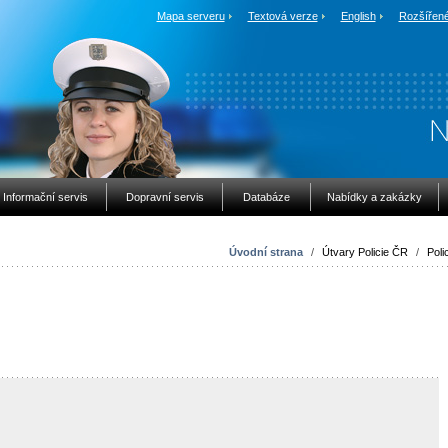
Mapa serveru
Textová verze
English
Rozšířené
Informační servis
Dopravní servis
Databáze
Nabídky a zakázky
Úvodní strana
/
Útvary Policie ČR
/
Poli