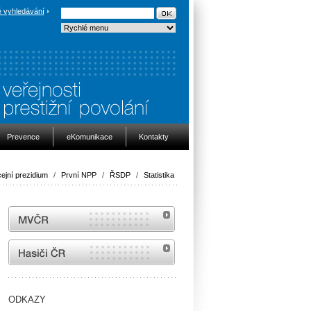
 vyhledávání
Prevence
eKomunikace
Kontakty
cejní prezidium
/
První NPP
/
ŘSDP
/
Statistika
MVČR
internetové stránky Hasiči ČR
ODKAZY