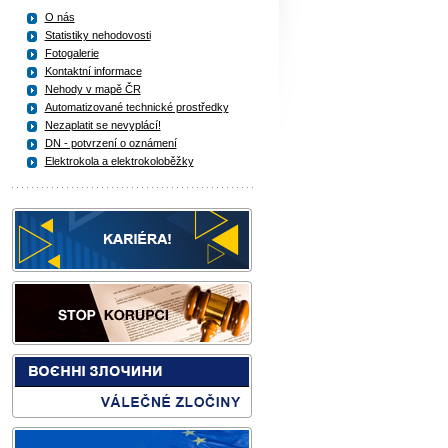
O nás
Statistiky nehodovosti
Fotogalerie
Kontaktní informace
Nehody v mapě ČR
Automatizované technické prostředky
Nezaplatit se nevyplácí!
DN - potvrzení o oznámení
Elektrokola a elektrokoloběžky