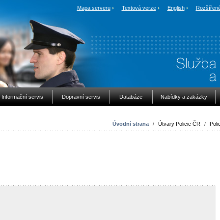
Mapa serveru
Textová verze
English
Rozšířené
Informační servis
Dopravní servis
Databáze
Nabídky a zakázky
Úvodní strana
/
Útvary Policie ČR
/
Poli