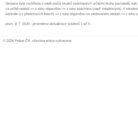
Sestava byla rozšířena o oddíl počtů skutků spáchaných určitými druhy pachatelů, kde
za určité období => z toho objasněno => z toho spácháno (např. mladistvými). V minulos
kdykoliv (i v předchozích letech) => z toho objasněno ve sledovaném období => z toho
pozn. 8. 7. 2020 - provedena aktualizace souborů 1 až 5.
© 2026 Policie ČR, všechna práva vyhrazena