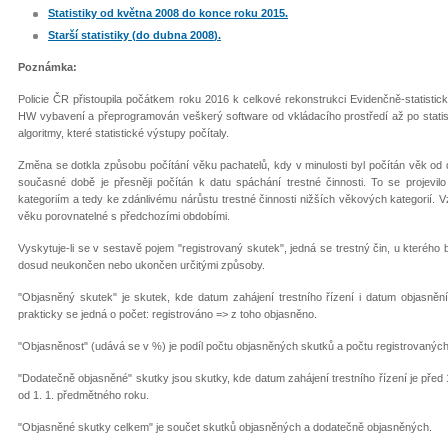
Statistiky od května
2008 do konce roku 2015.
Starší statistiky (
do dubna 2008
).
Poznámka:
Policie ČR přistoupila počátkem roku 2016 k celkové rekonstrukci Evidenčně-statistick
HW vybavení a přeprogramován veškerý software od vkládacího prostředí až po statist
algoritmy, které statistické výstupy počítaly.
Změna se dotkla způsobu počítání věku pachatelů, kdy v minulosti byl počítán věk od 
současné době je přesněji počítán k datu spáchání trestné činnosti. To se proj
kategoriím a tedy ke zdánlivému nárůstu trestné činnosti nižších věkových kategorií. 
věku porovnatelné s předchozími obdobími.
Vyskytuje-li se v sestavě pojem "registrovaný skutek", jedná se trestný čin, u kterého
dosud neukončen nebo ukončen určitými způsoby.
"Objasněný skutek" je skutek, kde datum zahájení trestního řízení i datum objasněn
prakticky se jedná o počet: registrováno => z toho objasněno.
"Objasněnost" (udává se v %) je podíl počtu objasněných skutků a počtu registrovanýc
"Dodatečně objasněné" skutky jsou skutky, kde datum zahájení trestního řízení je před
od 1. 1. předmětného roku.
"Objasněné skutky celkem" je součet skutků objasněných a dodatečně objasněných.